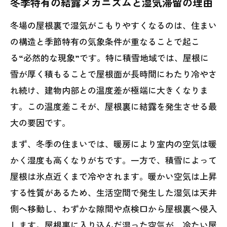
冬季特有の結露メカニズムと湿気滞留の理由
安全で長持ちする住まいのために今できる対
策
冬場の屋根裏で湿気がこもりやすくなるのは、住まい
まとめ｜積雪地域の住まいを守るための“冬
の構造と季節特有の気象条件が重なることで起こ
季カビ対策”
る“必然的な現象”です。特に積雪地域では、屋根に
雪が厚く積もることで屋根面が長時間にわたり冷やさ
れ続け、建物内部との温度差が極端に大きくなりま
す。この温度差こそが、屋根裏に結露を発生させる最
大の要因です。
まず、冬季の住まいでは、暖房により室内の空気は暖
かく湿度も高くなりがちです。一方で、積雪によって
屋根は氷点近くまで冷やされます。暖かい空気は上昇
する性質があるため、生活空間で発生した湿気は天井
側へ移動し、わずかな隙間や点検口から屋根裏へ侵入
します。屋根裏に入り込んだ湿った空気が、冷たい屋