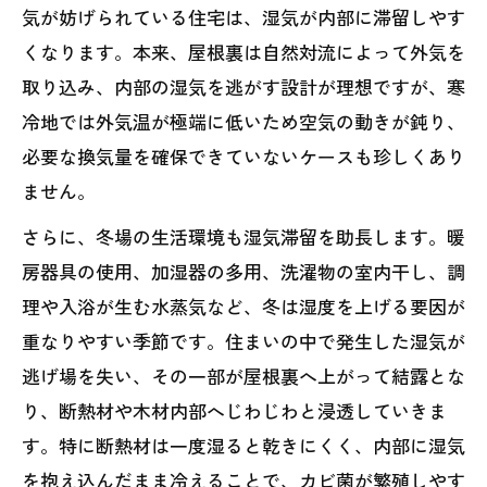
気が妨げられている住宅は、湿気が内部に滞留しやす
くなります。本来、屋根裏は自然対流によって外気を
取り込み、内部の湿気を逃がす設計が理想ですが、寒
冷地では外気温が極端に低いため空気の動きが鈍り、
必要な換気量を確保できていないケースも珍しくあり
ません。
さらに、冬場の生活環境も湿気滞留を助長します。暖
房器具の使用、加湿器の多用、洗濯物の室内干し、調
理や入浴が生む水蒸気など、冬は湿度を上げる要因が
重なりやすい季節です。住まいの中で発生した湿気が
逃げ場を失い、その一部が屋根裏へ上がって結露とな
り、断熱材や木材内部へじわじわと浸透していきま
す。特に断熱材は一度湿ると乾きにくく、内部に湿気
を抱え込んだまま冷えることで、カビ菌が繁殖しやす