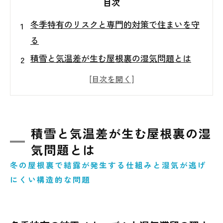
目次
冬季特有のリスクと専門的対策で住まいを守
る
積雪と気温差が生む屋根裏の湿気問題とは
屋根裏でカビが発生しやすい条件とその危険
性
屋根裏でカビが発生しやすい条件とその危険
性
積雪と気温差が生む屋根裏の湿
一般的な屋根裏カビ対策の限界と再発リスク
気問題とは
MIST工法Ⓡによる屋根裏カビの根本的対策と
冬の屋根裏で結露が発生する仕組みと湿気が逃げ
は
にくい構造的な問題
積雪シーズンに実践すべき予防と環境改善ポ
イント