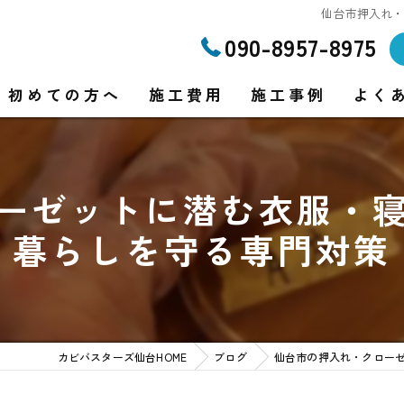
仙台市押入れ
090-8957-8975
初めての方へ
施工費用
施工事例
よく
ーゼットに潜む衣服・
り
暮らしを守る専門対策
り
カビバスターズ仙台HOME
ブログ
仙台市の押入れ・クロー