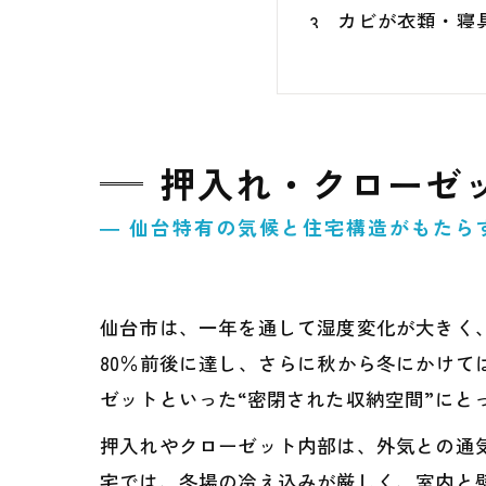
カビが衣類・寝
見落とされがち
一般的なカビ取
MIST工法Ⓡに
押入れ・クローゼ
再発を防ぐため
家庭でできる日
― 仙台特有の気候と住宅構造がもたら
まとめ｜清潔な
仙台市は、一年を通して湿度変化が大きく
80％前後に達し、さらに秋から冬にかけ
ゼットといった“密閉された収納空間”にと
押入れやクローゼット内部は、外気との通
宅では、冬場の冷え込みが厳しく、室内と