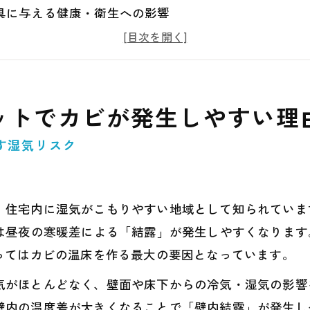
具に与える健康・衛生への影響
なカビの発生箇所と初期サイン
り方法の限界とリスク
よる根本的な除カビ・防カビの仕組み
ットでカビが発生しやすい理
の収納環境改善ポイント
常的なカビ対策チェックリスト
す湿気リスク
収納空間がもたらす安心と快適な暮らし
、住宅内に湿気がこもりやすい地域として知られていま
ては昼夜の寒暖差による「結露」が発生しやすくなりま
ってはカビの温床を作る最大の要因となっています。
気がほとんどなく、壁面や床下からの冷気・湿気の影響
壁内の温度差が大きくなることで「壁内結露」が発生し