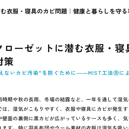
潜む衣服・寝具のカビ問題｜健康と暮らしを守る
クローゼットに潜む衣服・寝
対策
えないカビ汚染”を防ぐために――MIST工法Ⓡに
雨時期や秋の長雨、冬場の結露など、一年を通して湿気
では、湿気がこもりやすく、衣服や寝具にカビが発生す
や壁面の裏側に黒カビが広がっているケースも多く、気
ります。特に羽毛布団やウール素材の衣服は湿気を吸い