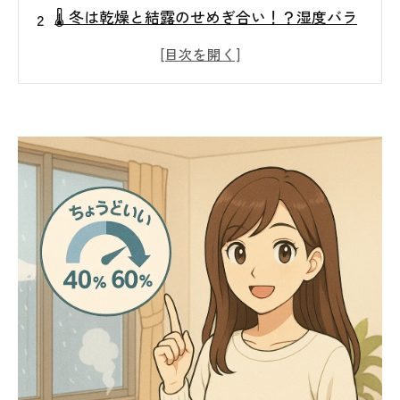
🌡️ 冬は乾燥と結露のせめぎ合い！？湿度バラ
ンスが大切な理由
💧 “ちょうどいい湿度”は何％？快適でカビが
生えにくい理想値とは
❄️ 暖房と加湿の上手な組み合わせ方
🪟 結露を増やさないポイント：今日からでき
る実践テクニック
🔬 空気質の“見える化”で安心をプラス！真菌
検査の重要性
🌿 健康と快適のために、室内環境をトータル
で考える
☎️ 手に負えないカビトラブルはＭＩＳＴ工法
®カビバスターズ仙台へ！