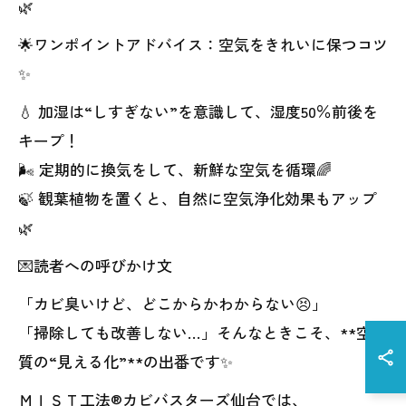
🌿
🌟ワンポイントアドバイス：空気をきれいに保つコツ
✨
💧 加湿は“しすぎない”を意識して、湿度50％前後を
キープ！
🌬️ 定期的に換気をして、新鮮な空気を循環🌈
🍃 観葉植物を置くと、自然に空気浄化効果もアップ
🌿
💌読者への呼びかけ文
「カビ臭いけど、どこからかわからない😣」
「掃除しても改善しない…」そんなときこそ、**空気
質の“見える化”**の出番です✨
ＭＩＳＴ工法®カビバスターズ仙台では、