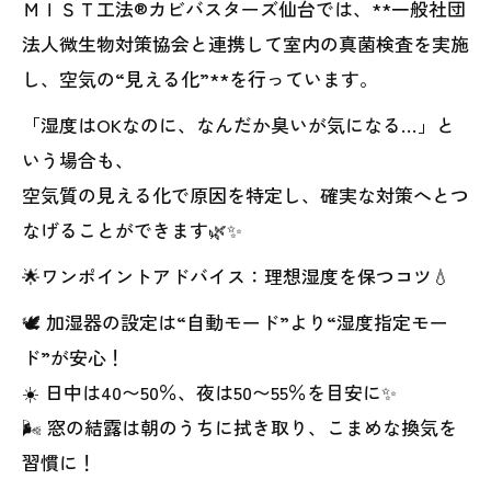
ＭＩＳＴ工法®カビバスターズ仙台では、**一般社団
法人微生物対策協会と連携して室内の真菌検査を実施
し、空気の“見える化”**を行っています。
「湿度はOKなのに、なんだか臭いが気になる…」と
いう場合も、
空気質の見える化で原因を特定し、確実な対策へとつ
なげることができます🌿✨
🌟ワンポイントアドバイス：理想湿度を保つコツ💧
🕊️ 加湿器の設定は“自動モード”より“湿度指定モー
ド”が安心！
☀️ 日中は40〜50％、夜は50〜55％を目安に✨
🌬️ 窓の結露は朝のうちに拭き取り、こまめな換気を
習慣に！