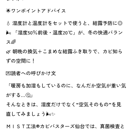
🌟ワンポイントアドバイス
💧 湿度計と温度計をセットで使うと、結露予防に◎
🌬️ 「湿度50％前後・温度20℃」が、冬の快適バラン
ス🌈
🌿 朝晩の換気＋こまめな結露ふき取りで、カビ知ら
ずの空間に！
💌読者への呼びかけ文
「暖房も加湿もしているのに、なんだか空気が重い気
がする…🤔」
そんなときは、湿度だけでなく“空気そのもの”を見
直してみましょう🌬️✨
ＭＩＳＴ工法®カビバスターズ仙台では、真菌検査と