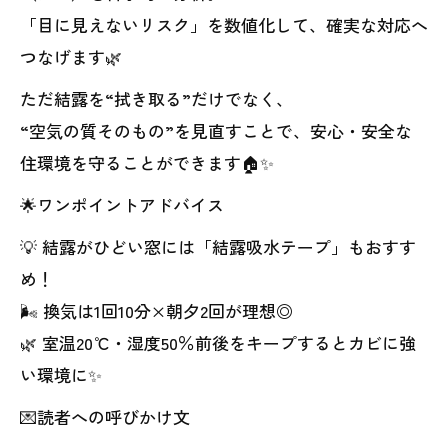
「目に見えないリスク」を数値化して、確実な対応へ
つなげます🌿
ただ結露を“拭き取る”だけでなく、
“空気の質そのもの”を見直すことで、安心・安全な
住環境を守ることができます🏠✨
🌟ワンポイントアドバイス
💡 結露がひどい窓には「結露吸水テープ」もおすす
め！
🌬️ 換気は1回10分×朝夕2回が理想◎
🌿 室温20℃・湿度50％前後をキープするとカビに強
い環境に✨
💌読者への呼びかけ文