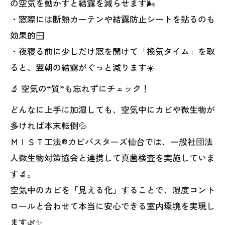
の空気を動かすと結露を減らせます🌬️
・窓際には断熱カーテンや結露防止シートを貼るのも
効果的🪟
・夜寝る前に少しだけ窓を開けて「換気タイム」を取
ると、翌朝の結露がぐっと減ります☀️
🔬 空気の“質”も忘れずにチェック！
どんなに上手に加湿しても、空気中にカビや微生物が
多ければ本末転倒💦
ＭＩＳＴ工法®カビバスターズ仙台では、一般社団法
人微生物対策協会と連携して真菌検査を実施していま
す🔬。
空気中のカビを「見える化」することで、湿度コント
ロールと合わせて本当に安心できる室内環境を実現し
ます🌿✨