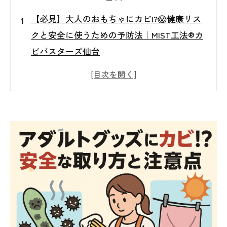
【必見】大人のおもちゃにカビ!?😱健康リス
クと安全に使うための予防法｜MIST工法®カ
ビバスターズ仙台
はじめに🌸 └ 大人のおもちゃにもカビが生
える？驚きの事実
大人のおもちゃにカビが生える原因😱
放置すると危険！カビによる健康リスク⚠️
今日からできる！カビ予防の基本習慣✨
要チェック！カビが生えてしまった時のサイ
ン🔍
それでもダメなら？プロに相談するのが安心
😊 └ MIST工法®カビバスターズ仙台にお任
せください！