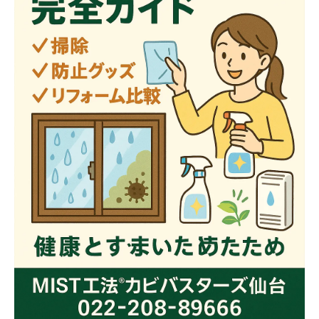
結露対策グッズの比較と選び方
リフォームで根本的に解決！内窓・二重窓の
効果 ┗ 断熱性能アップで結露軽減／光熱
費節約メリット
日常生活でできる結露予防の工夫 ┗ 換
気・加湿の見直し／家具配置のポイント
まとめ｜窓のカビ・結露対策で快適な住まい
に🌿 ┗ 困った時はＭＩＳＴ工法®カビバス
ターズ仙台へ