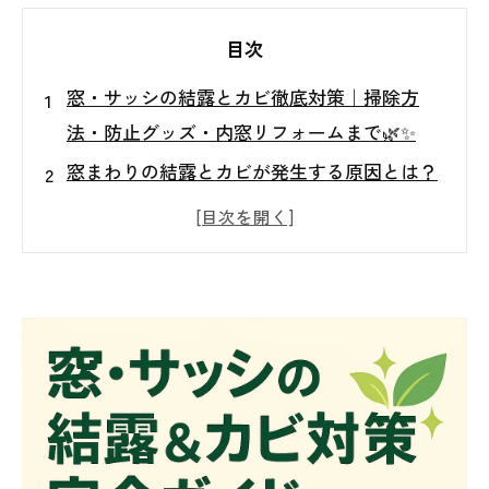
目次
窓・サッシの結露とカビ徹底対策｜掃除方
法・防止グッズ・内窓リフォームまで🌿✨
窓まわりの結露とカビが発生する原因とは？
┗ 仙台の気候と結露の関係／健康や住環境
への影響
窓枠・サッシの黒カビ掃除方法と再発防止の
コツ ┗ 拭き取り掃除の手順／再発を防ぐ
環境づくり
サッシのゴムパッキンについたカビの落とし
方 ┗ 細かい部分の清掃テクニック／注意
点