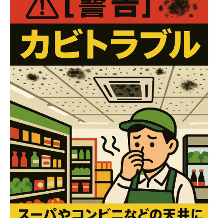
店舗スタッフが今日からできる簡易セルフ診
断
専門家が語る緊急対応フロー（営業を止めな
いために）
実録！仙台市内コンビニで起きたカビ爆発事
例
カビ対策に潜む落とし穴――よくある失敗と
その回避策
相談前に準備したい現場写真とチェックリス
ト
まとめ：清潔な売り場こそ顧客信頼の第一歩