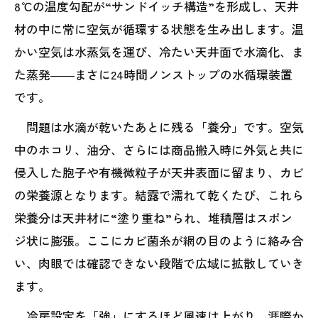
8℃の温度勾配が“サンドイッチ構造”を形成し、天井
材の中に常に空気が循環する状態を生み出します。温
かい空気は水蒸気を運び、冷たい天井面で水滴化、ま
た蒸発――まさに24時間ノンストップの水循環装置
です。
問題は水滴が乾いたあとに残る「養分」です。空気
中のホコリ、油分、さらには商品搬入時に外気と共に
侵入した胞子や有機微粒子が天井表面に留まり、カビ
の栄養源となります。結露で濡れて乾くたび、これら
栄養分は天井材に“塗り重ね”られ、堆積層はスポン
ジ状に膨張。ここにカビ菌糸が網の目のように絡み合
い、肉眼では確認できない段階で広域に拡散していき
ます。
冷房設定を「強」にするほど風速は上がり、涯際か