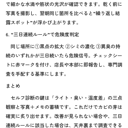
で細かな水滴や筋状の光沢が確認できます。乾く前に
写真を撮影し、翌朝同じ箇所を比べると“繰り返し結
露スポット”が浮かび上がります。
6. “三日連続ルール”で危険度判定
同じ場所に①黒点の拡大 ②シミの濃化 ③異臭の持
続のいずれかが三日続いたら危険信号。チェックシー
トに赤マークを付け、店長や本部に即報告し、専門調
査を手配する基準にします。
まとめ
セルフ診断の鍵は「ライト・臭い・温度差」の三点
観察と写真＋メモの蓄積です。これだけでカビの芽は
確実に炙り出せます。改善が見られない場合や、三日
連続ルールに該当した場合は、天井裏まで調査できる