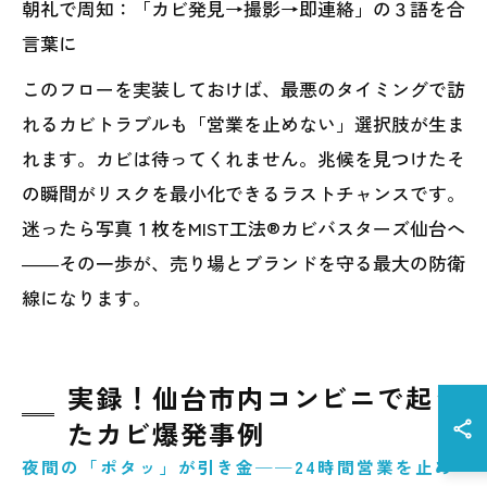
朝礼で周知：「カビ発見→撮影→即連絡」の３語を合
言葉に
このフローを実装しておけば、最悪のタイミングで訪
れるカビトラブルも「営業を止めない」選択肢が生ま
れます。カビは待ってくれません。兆候を見つけたそ
の瞬間がリスクを最小化できるラストチャンスです。
迷ったら写真１枚をMIST工法®カビバスターズ仙台へ
――その一歩が、売り場とブランドを守る最大の防衛
線になります。
実録！仙台市内コンビニで起き
たカビ爆発事例
夜間の「ポタッ」が引き金──24時間営業を止め