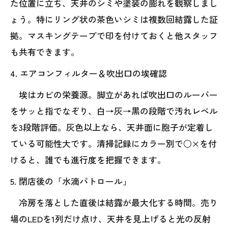
た位置に立ち、天井のシミや塗装の膨れを観察しまし
ょう。特にリング状の茶色いシミは複数回結露した証
拠。マスキングテープで印を付けておくと他スタッフ
も共有できます。
4. エアコンフィルター＆吹出口の埃確認
埃はカビの栄養源。脚立があれば吹出口のルーバー
をサッと指でなぞり、白→灰→黒の段階で汚れレベル
を3段階評価。灰色以上なら、天井面に胞子が定着し
ている可能性大です。清掃記録にカラー別で○×を付
けると、誰でも進行度を把握できます。
5. 閉店後の「水滴パトロール」
冷房を落とした直後は結露が最大化する時間。売り
場のLEDを1列だけ点け、天井を見上げると光の反射