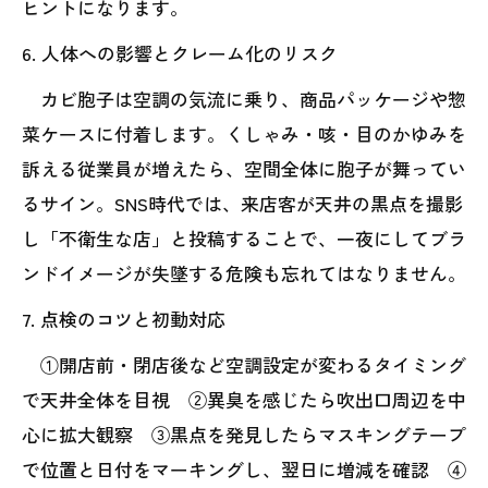
ヒントになります。
6. 人体への影響とクレーム化のリスク
カビ胞子は空調の気流に乗り、商品パッケージや惣
菜ケースに付着します。くしゃみ・咳・目のかゆみを
訴える従業員が増えたら、空間全体に胞子が舞ってい
るサイン。SNS時代では、来店客が天井の黒点を撮影
し「不衛生な店」と投稿することで、一夜にしてブラ
ンドイメージが失墜する危険も忘れてはなりません。
7. 点検のコツと初動対応
①開店前・閉店後など空調設定が変わるタイミング
で天井全体を目視 ②異臭を感じたら吹出口周辺を中
心に拡大観察 ③黒点を発見したらマスキングテープ
で位置と日付をマーキングし、翌日に増減を確認 ④