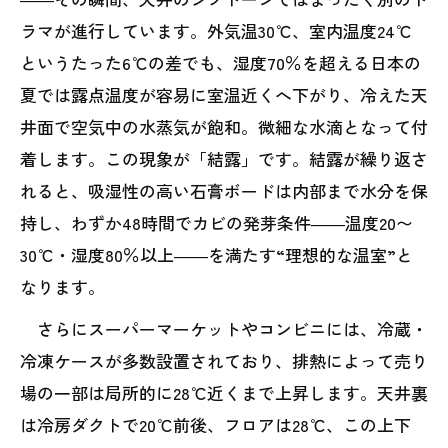
ラマが進行しています。外気温30℃、室内温度24℃
というたった6℃の差でも、湿度70％を超える日本の
夏では露点温度が容易に室温近くへ下がり、冷えた天
井面で空気中の水蒸気が飽和。微細な水滴となって付
着します。この現象が「結露」です。結露が繰り返さ
れると、吸湿性の高い石膏ボードは内部まで水分を保
持し、わずか48時間でカビの発芽条件――温度20〜
30℃・湿度80％以上――を満たす“理想的な温室”と
なります。
さらにスーパーマーケットやコンビニには、冷蔵・
冷凍ケースが多数設置されており、排熱によって売り
場の一部は局所的に28℃近くまで上昇します。天井裏
は冷房ダクトで20℃前後、フロアは28℃、この上下