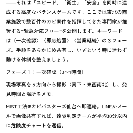
――それは「スピード」「衛生」「安全」を同時に達
成する高度なバランスゲームです。ここでは東北の商
業施設で数百件のカビ案件を指揮してきた専門家が推
奨する“緊急対応フロー”を公開します。キーワード
は〈一次確認〉〈即応処置〉〈営業継続〉の３フェー
ズ。手順をあらかじめ共有し、いざという時に迷わず
動ける体制を整えましょう。
フェーズ１：一次確認（0〜1時間）
現場写真を５方向から撮影（真下・東西南北）し、発
見時間と場所をメモ。
MIST工法®カビバスターズ仙台へ即連絡。LINEかメー
ルで画像共有すれば、遠隔判定チームが平均30分以内
に危険度チャートを返信。