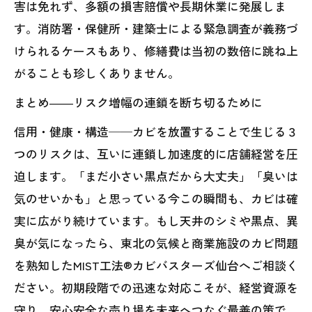
害は免れず、多額の損害賠償や長期休業に発展しま
す。消防署・保健所・建築士による緊急調査が義務づ
けられるケースもあり、修繕費は当初の数倍に跳ね上
がることも珍しくありません。
まとめ――リスク増幅の連鎖を断ち切るために
信用・健康・構造──カビを放置することで生じる３
つのリスクは、互いに連鎖し加速度的に店舗経営を圧
迫します。「まだ小さい黒点だから大丈夫」「臭いは
気のせいかも」と思っている今この瞬間も、カビは確
実に広がり続けています。もし天井のシミや黒点、異
臭が気になったら、東北の気候と商業施設のカビ問題
を熟知したMIST工法®カビバスターズ仙台へご相談く
ださい。初期段階での迅速な対応こそが、経営資源を
守り、安心安全な売り場を未来へつなぐ最善の策で