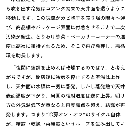
ら吹き出す冷気はコアンダ効果で天井面を這うように
移動します。この気流がカビ胞子を売り場の隅々へ運
び、商品棚やパッケージ表面に付着させることで二次
汚染が発生。とりわけ惣菜・ベーカリーコーナーの湿
度は高めに維持されるため、そこで再び発芽し、悪循
環を助長します。
「夜間に空調を止めれば乾燥するのでは？」と考え
がちですが、閉店後に冷房を停止すると室温は上昇
し、天井面の水膜は一気に蒸発。しかし蒸発熱で天井
表面温度が下がり、周囲の相対湿度は逆に上昇。明け
方の外気温低下が重なると再度露点を超え、結露が再
発します。つまり“冷房オン・オフ”のサイクル自体
が、結露→乾燥→再結露というループを生み出してい