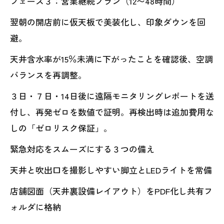
フェーズ３：営業継続プラン（12〜48時間）
翌朝の開店前に仮天板で美装化し、印象ダウンを回
避。
天井含水率が15％未満に下がったことを確認後、空調
バランスを再調整。
３日・７日・14日後に遠隔モニタリングレポートを送
付し、再発ゼロを数値で証明。再検出時は追加費用な
しの「ゼロリスク保証」。
緊急対応をスムーズにする３つの備え
天井と吹出口を撮影しやすい脚立とLEDライトを常備
店舗図面（天井裏設備レイアウト）をPDF化し共有フ
ォルダに格納