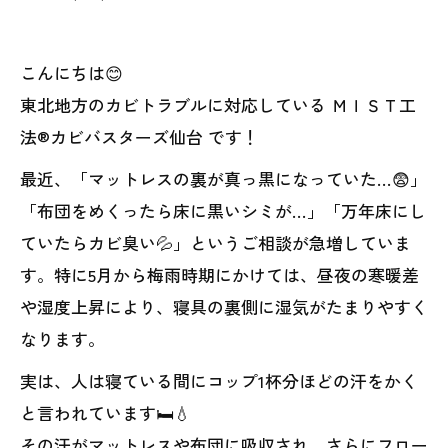
こんにちは😊
東北地方のカビトラブルに対応している ＭＩＳＴ工
法®カビバスターズ仙台 です！
最近、「マットレスの裏が真っ黒になっていた…😨」
「布団をめくったら床に黒いシミが…」「万年床にし
ていたらカビ臭い💦」というご相談が急増していま
す。特に5月から梅雨時期にかけては、昼夜の寒暖差
や湿度上昇により、寝具の裏側に湿気がたまりやすく
なります。
実は、人は寝ている間にコップ1杯分ほどの汗をかく
と言われています🛏️💧
その汗がマットレスや布団に吸収され、さらにフロー