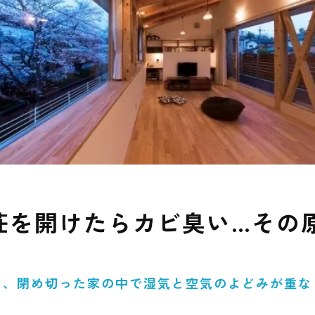
荘を開けたらカビ臭い…その
く、閉め切った家の中で湿気と空気のよどみが重な