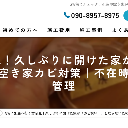
GW前にチェック！別荘や空き家
090-8957-8975
初めての方へ
施工費用
施工事例
よく
見！久しぶりに開けた家
り
空き家カビ対策｜不在
り
管理
GWに別荘へ行く方必見！久しぶりに開けた家が「カビ臭い…」とならないた