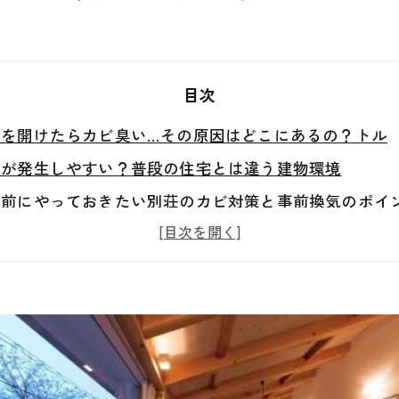
目次
荘を開けたらカビ臭い…その原因はどこにあるの？トル
ビが発生しやすい？普段の住宅とは違う建物環境
ク前にやっておきたい別荘のカビ対策と事前換気のポイ
えている「不在時点検」という新しい別荘管理の方法
べる「真菌検査」と建物調査の重要性
トラブルは早めの相談を｜東北のカビ問題はMIST工法