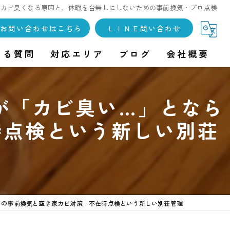
がカビ臭くなる原因と、休暇を台無しにしないための事前換気・プロ点検
お問い合わせはこちら
ＬＩＮＥ問い合わせ
ある質問
対応エリア
ブログ
会社概要
が「カビ臭い…」となら
時点検という新しい別荘
めの事前換気と空き家カビ対策｜不在時点検という新しい別荘管理