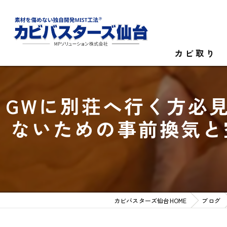
カビ取り
カビ菌検査
GWに別荘へ行く方必
家庭のカビ取
ないための事前換気と
施設のカビ取
カビバスターズ仙台HOME
ブログ