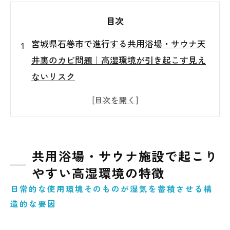
目次
宮城県石巻市で進行する共用浴場・サウナ天
井裏のカビ問題｜高湿環境が引き起こす見え
ないリスク
共用浴場・サウナ施設で起こりやすい高湿環
境の特徴
天井裏に湿気が滞留する構造的な背景
見えない場所で進行する天井裏カビの実態
共用浴場・サウナ施設で起こり
天井裏カビが施設全体に与える影響とは
やすい高湿環境の特徴
表面清掃や一時対応では解決しない理由
日常的な使用環境そのものが湿気を蓄積させる構
石巻市の地域特性を踏まえた環境管理の考え
造的な要因
方