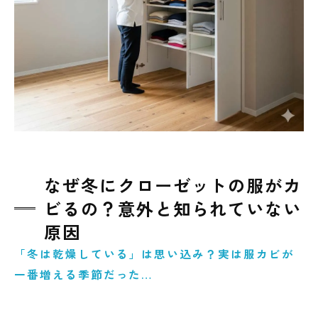
服を全部買い替える前に知ってほしい「原因
調査」という選択
真菌（カビ菌）検査でわかること｜見えない
不安を数値で確認
壁の中はどうなっている？ファイバースコー
プ調査の重要性
建材の含水率・負圧検査から読み解く「再発
する家・しない家」の違い
なぜ冬にクローゼットの服がカ
原因改善をしないと再発する？現代住宅とカ
ビるの？意外と知られていない
ビの深い関係
原因
東北のマンションで実際に多いカビトラブル
「冬は乾燥している」は思い込み？実は服カビが
事例
一番増える季節だった…
こんな方は要相談！プロに任せた方が結果的