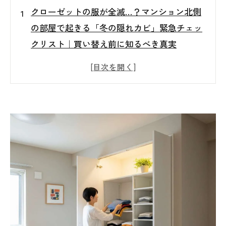
クローゼットの服が全滅…？マンション北側
の部屋で起きる「冬の隠れカビ」緊急チェッ
クリスト｜買い替え前に知るべき真実
なぜ冬にクローゼットの服がカビるの？意外
と知られていない原因
要注意！マンション北側の部屋が「隠れカビ
温床」になる理由
そのニオイ、危険信号かも…服カビが進行し
ているサインとは？
【緊急チェックリスト】今すぐ確認！クロー
ゼットに潜む冬の隠れカビ
除湿剤・換気だけでは不十分？自己対策の限
界と落とし穴