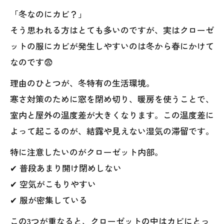
に安いケースとは
「冬なのにカビ？」
カビが不安な方へ｜ＭＩＳＴ工法®カビバス
そう思われる方はとても多いのですが、実はクローゼ
ターズ仙台ができること
ットの服にカビが発生しやすいのは冬から春にかけて
まとめ：クローゼットと服を守るために、今
なのです😨
できる最善の行動
理由のひとつが、冬特有の生活環境。
寒さ対策のために窓を閉め切り、暖房を使うことで、
室内と屋外の温度差が大きくなります。この温度差に
よって起こるのが、結露や見えない湿気の滞留です。
特に注意したいのがクローゼット内部。
✔ 普段あまり開け閉めしない
✔ 空気がこもりやすい
✔ 服が密集している
この3つが重なると、クローゼットの中はカビにとっ