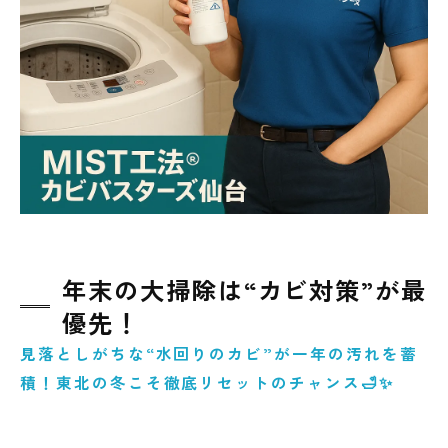
査をおすすめする理由
東北全県（青森・岩手・宮城・秋田・山形・
福島）のカビ相談はカビバスターズ仙台へ
まとめ｜大掃除でできること・プロに相談す
べきライン
年末の大掃除は“カビ対策”が最
優先！
見落としがちな“水回りのカビ”が一年の汚れを蓄
積！東北の冬こそ徹底リセットのチャンス🛁✨