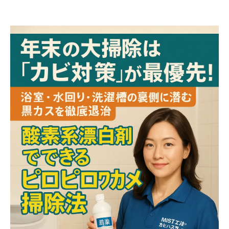
洗濯物につく黒いカスの正体はカビ!?『ピロ
ピロワカメ』とは
浴室・水回りはなぜカビが増えやすい？東北
の気候が与える影響
塩素系と酸素系漂白剤の違いと使い分けポイ
ント
酸素系漂白剤でできる洗濯槽の徹底カビ取り
手順
浴室の天井・換気扇・パッキンのカビ対策も
忘れずに！
“何度掃除しても再発するカビ”は原因調査が
必要です
家族の健康が心配な方へ｜真菌（カビ菌）検