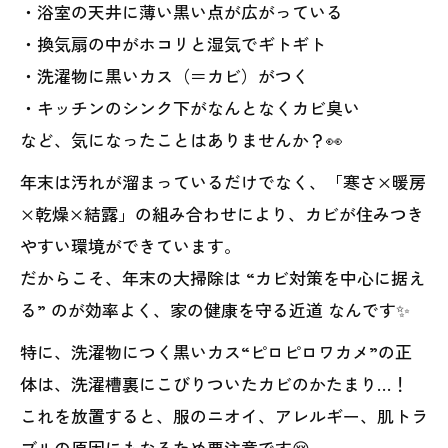
・浴室の天井に薄い黒い点が広がっている
・換気扇の中がホコリと湿気でギトギト
・洗濯物に黒いカス（＝カビ）がつく
・キッチンのシンク下がなんとなくカビ臭い
など、気になったことはありませんか？👀
年末は汚れが溜まっているだけでなく、「寒さ×暖房
×乾燥×結露」の組み合わせにより、カビが住みつき
やすい環境ができています。
だからこそ、年末の大掃除は “カビ対策を中心に据え
る” のが効率よく、家の健康を守る近道 なんです✨
特に、洗濯物につく黒いカス“ピロピロワカメ”の正
体は、洗濯槽裏にこびりついたカビのかたまり…！
これを放置すると、服のニオイ、アレルギー、肌トラ
ブルの原因にもなるため要注意です😢