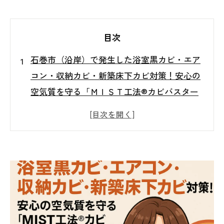
目次
石巻市（沿岸）で発生した浴室黒カビ・エア
コン・収納カビ・新築床下カビ対策！安心の
空気質を守る「ＭＩＳＴ工法®カビバスター
ズ仙台」へ🌈
🏠 石巻市（沿岸）で増えるカビトラブルと
は？
🚿 浴室の黒カビ…落とせない原因と危険性⚠️
🌬️ エアコン内部のカビが室内空気を汚す！？
🧺 収納スペースのカビ・湿気トラブル対策法
🌿