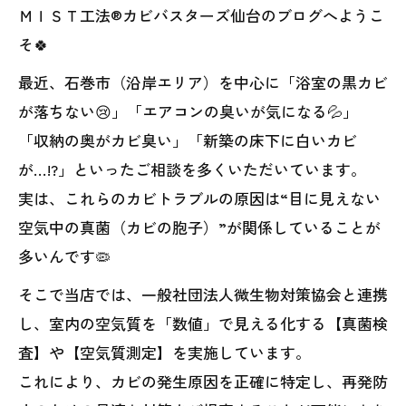
ＭＩＳＴ工法®カビバスターズ仙台のブログへようこ
そ🍀
最近、石巻市（沿岸エリア）を中心に「浴室の黒カビ
が落ちない😢」「エアコンの臭いが気になる💦」
「収納の奥がカビ臭い」「新築の床下に白いカビ
が…!?」といったご相談を多くいただいています。
実は、これらのカビトラブルの原因は“目に見えない
空気中の真菌（カビの胞子）”が関係していることが
多いんです🦠
そこで当店では、一般社団法人微生物対策協会と連携
し、室内の空気質を「数値」で見える化する【真菌検
査】や【空気質測定】を実施しています。
これにより、カビの発生原因を正確に特定し、再発防