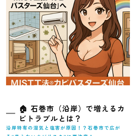
🏡 新築でも油断禁物！床下カビの恐ろしさ
🔬 ＭＩＳＴ工法®カビバスターズ仙台の特徴
✨
🌈 真菌検査と空気質測定で安心・安全な暮ら
しへ
📞 東北全域でのカビ相談はＭＩＳＴ工法®カ
ビバスターズ仙台へ！
💡 まとめ｜見えないカビを“見える化”して快
適な空気を守ろう！
🏠 石巻市（沿岸）で増えるカ
ビトラブルとは？
沿岸特有の湿気と塩害が原因！？石巻市で広が