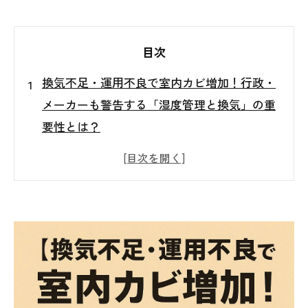
目次
換気不足・運用不良で室内カビ増加！行政・
メーカーも警告する「湿度管理と換気」の重
要性とは？
はじめに｜なぜ室内カビが増えてしまうの
か？ └ カビが発生するメカニズムと健康へ
の影響
行政・メーカーも警告！湿度が高いと結露・
カビの危険が増す理由 └ 公式情報で示され
る「湿度とカビの関係」
理想的な湿度管理｜40～70％が目安