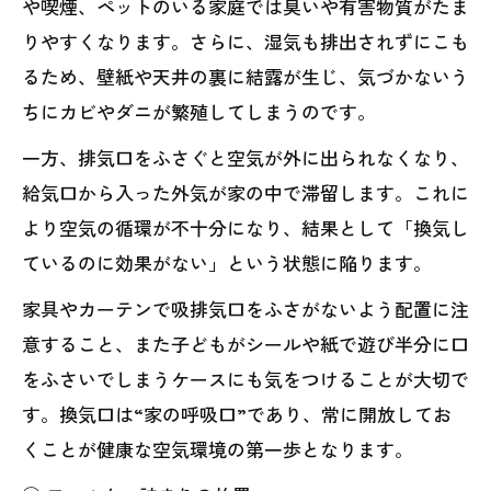
や喫煙、ペットのいる家庭では臭いや有害物質がたま
りやすくなります。さらに、湿気も排出されずにこも
るため、壁紙や天井の裏に結露が生じ、気づかないう
ちにカビやダニが繁殖してしまうのです。
一方、排気口をふさぐと空気が外に出られなくなり、
給気口から入った外気が家の中で滞留します。これに
より空気の循環が不十分になり、結果として「換気し
ているのに効果がない」という状態に陥ります。
家具やカーテンで吸排気口をふさがないよう配置に注
意すること、また子どもがシールや紙で遊び半分に口
をふさいでしまうケースにも気をつけることが大切で
す。換気口は“家の呼吸口”であり、常に開放してお
くことが健康な空気環境の第一歩となります。