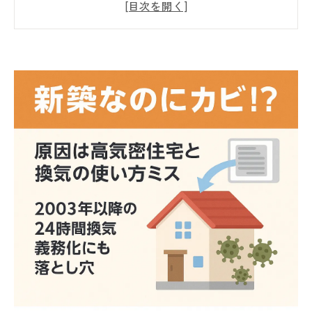
談
🔍 カビ発生の大きな要因は「高気密化」
💨 2003年以降の24時間換気義務化とは？
🚫 換気の使い方でよくあるミス
🔄 換気方式の種類と特徴（第1種・第2種・
第3種）
🌦️ 季節ごとの注意点：換気と除湿のバラン
ス
✅ カビを防ぐための正しい換気習慣
📌 まとめ：新築でも油断せずカビ対策を！
📞 もしカビでお困りのときはMIST工法®カ
ビバスターズ仙台へ