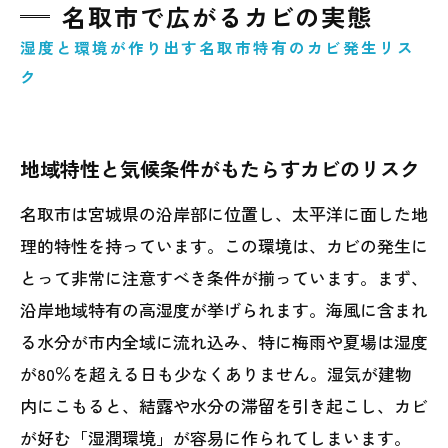
日常生活でできるカビ予防の習慣
名取市で広がるカビの実態
まとめ｜名取市で安心して暮らすために
湿度と環境が作り出す名取市特有のカビ発生リス
ク
地域特性と気候条件がもたらすカビのリスク
名取市は宮城県の沿岸部に位置し、太平洋に面した地
理的特性を持っています。この環境は、カビの発生に
とって非常に注意すべき条件が揃っています。まず、
沿岸地域特有の高湿度が挙げられます。海風に含まれ
る水分が市内全域に流れ込み、特に梅雨や夏場は湿度
が80％を超える日も少なくありません。湿気が建物
内にこもると、結露や水分の滞留を引き起こし、カビ
が好む「湿潤環境」が容易に作られてしまいます。