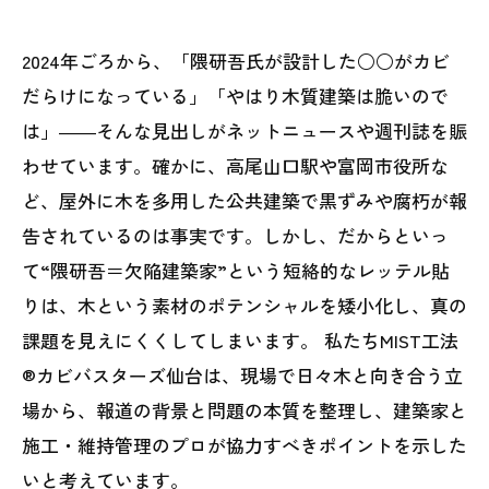
2024年ごろから、「隈研吾氏が設計した○○がカビ
だらけになっている」「やはり木質建築は脆いので
は」――そんな見出しがネットニュースや週刊誌を賑
わせています。確かに、高尾山口駅や富岡市役所な
ど、屋外に木を多用した公共建築で黒ずみや腐朽が報
告されているのは事実です。しかし、だからといっ
て“隈研吾＝欠陥建築家”という短絡的なレッテル貼
りは、木という素材のポテンシャルを矮小化し、真の
課題を見えにくくしてしまいます。 私たちMIST工法
®カビバスターズ仙台は、現場で日々木と向き合う立
場から、報道の背景と問題の本質を整理し、建築家と
施工・維持管理のプロが協力すべきポイントを示した
いと考えています。