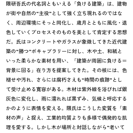
隈研吾氏の代名詞ともいえる「負ける建築」は、建物
が街や自然の“主役”として強く立ち現れるのではな
く、周辺環境にそっと同化し、歳月とともに風化・退
色していくプロセスそのものを美として肯定する思想
だ。氏はコンクリートやガラスが象徴してきた近代建
築の“勝つ”ボキャブラリーに対し、木や土、和紙と
いった柔らかな素材を用い、「建築が周囲に負ける＝
背景に回る」在り方を提案してきた。その核には、色
褪せや汚れ、さらには腐朽さえも“時間の痕跡”とし
て受け止める寛容がある。木材は紫外線を浴びれば銀
灰色に変化し、雨に濡れれば黒ずみ、気候と呼応する
かのように表情を変える。隈氏はこうした変質を「素
材の声」と捉え、工業的均質よりも多様で偶発的な肌
理を愛する。しかし木が場所と対話しながら“老いて