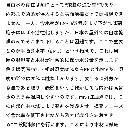
自由水の存在は菌にとって“栄養の運び屋”であり、
内部まで菌糸が侵入すると表面清掃だけでは根絶でき
ません。一方、含水率が12〜15％程度まで下がれば菌
胞子はほぼ不活性化しますが、日本の屋外では自然乾
燥のみでそこまで下げることは困難です。ここで重要
なのが平衡含水率（EMC）という概念で、これは周
囲の温湿度と木材が恒常的に保つ水分量を示します。
例えば気温25℃・相対湿度80％ならEMCは約16％、湿
度90％では20％に跳ね上がります。要するに外気が
多湿である限り、表層をいくら乾かしても内部は高含
水のまま再湿潤しやすいのです。MIST工法®では、こ
の内部自由水域にまで薬剤を浸透させ、揮発フェーズ
で含水率を低下させながら防カビ成分を定着させ
る“二段階制御”を行います。これにより木材は微細