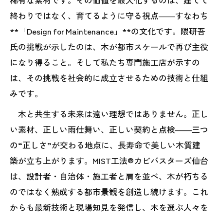
終わりではなく、育てるように守る視点――すなわち
**「Design for Maintenance」**の文化です。隈研吾
氏の挑戦が示したのは、木が都市スケールで再び主役
になり得ること。そして私たち専門施工店が示すの
は、その挑戦を社会的に成立させるための技術と仕組
みです。
木と共生する未来は遠い理想ではありません。正し
い素材、正しい雨仕舞い、正しい契約と点検――三つ
の“正しさ”が交わる地点に、長寿命で美しい木質建
築が立ち上がります。MIST工法®カビバスターズ仙台
は、設計者・自治体・施工者と肩を並べ、木が朽ちる
のではなく熟成する都市景観を創造し続けます。これ
からも最新技術と現場知見を発信し、木を選ぶ人々を