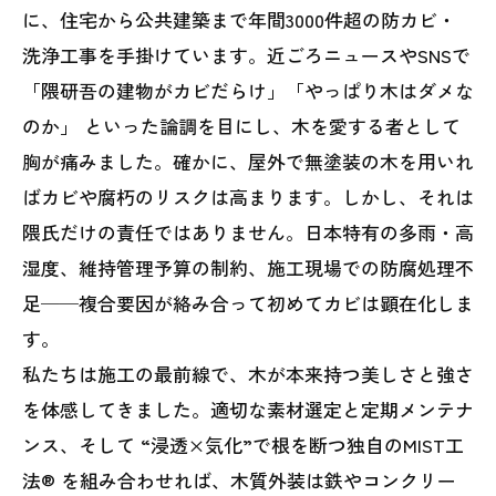
に、住宅から公共建築まで年間3000件超の防カビ・
洗浄工事を手掛けています。近ごろニュースやSNSで
「隈研吾の建物がカビだらけ」「やっぱり木はダメな
のか」 といった論調を目にし、木を愛する者として
胸が痛みました。確かに、屋外で無塗装の木を用いれ
ばカビや腐朽のリスクは高まります。しかし、それは
隈氏だけの責任ではありません。日本特有の多雨・高
湿度、維持管理予算の制約、施工現場での防腐処理不
足──複合要因が絡み合って初めてカビは顕在化しま
す。
私たちは施工の最前線で、木が本来持つ美しさと強さ
を体感してきました。適切な素材選定と定期メンテナ
ンス、そして “浸透×気化”で根を断つ独自のMIST工
法® を組み合わせれば、木質外装は鉄やコンクリー