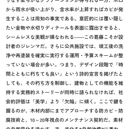
から雨水が吸い上がり、含水率が上昇すればカビが発
生することは周知の事実である。意匠的には覆い隠し
たい金物や水切りディテールを表面に露出させると、
シームレスな美観が損なわれる――この葛藤こそが設
計者のジレンマだ。さらに公共施設では、竣工後の洗
浄や再塗装を確実に実行する運用・予算スキームが整
っていない場合が多い。つまり、デザイン段階で「時
間とともに朽ちても良い」という詩的宣言を掲げたと
しても、その朽ち方を制御し、建物としての機能を維
持する実務的ストーリーが同時に語られなければ、社
会的評価は「美学」より「欠陥」に傾く。ここで鍵を
握るのが、木材内部にまでアプローチする防カビ・防
腐技術と、10～20年視点のメンテナンス契約だ。素材
の自然変化を活かす一方、劣化を“自然治癒”に委ね