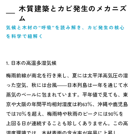
木質建築とカビ発生のメカニズ
ム
気候と木材の“呼吸”を読み解き、カビ発生の核心
を科学で紐解く
1. 日本の高温多湿気候
梅雨前線が南北を行き来し、夏には太平洋高気圧の湿
った空気、秋には台風――日本列島は一年を通じて水
蒸気のベールに包まれています。平年値で見ても、東
京や大阪の年間平均相対湿度は約63％、沖縄や鹿児島
では70％を超え、梅雨時や秋雨のピークには90％を
上回る日が連続することも珍しくありません。この高
湿度環境では、木材表面の含水率が容易に上昇し、