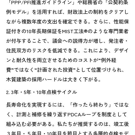
「PPP/PFI推進ガイドライン」や総務省の「公契約条
例モデル」を活用すれば、財政法上の制約をクリアし
ながら複数年度の支出を確定できる。さらに、性能保
証付きの10年長期保証をMIST工法®のような専門業者
が付与することで、議会への説得力が増し、発注者・
住民双方のリスクを低減できる。これにより、デザイ
ンと耐久性を両立させるためのコストが“例外経
費”ではなく“計画された投資”として位置づけられ、
木質建築の採用ハードルは大きく下がる。
2. 3年・5年・10年点検サイクル
長寿命化を実現するには、「作ったら終わり」ではな
く、計測と補修を繰り返すPDCAループを制度として
組み込む必要がある。私たちが推奨するのは、竣工後
３年目・５年目・10年目を節目とする多層的点検モデ