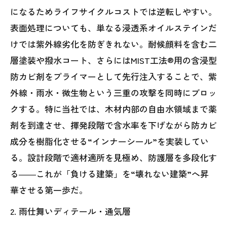
になるためライフサイクルコストでは逆転しやすい。
表面処理についても、単なる浸透系オイルステインだ
けでは紫外線劣化を防ぎきれない。耐候顔料を含む二
層塗装や撥水コート、さらにはMIST工法®用の含浸型
防カビ剤をプライマーとして先行注入することで、紫
外線・雨水・微生物という三重の攻撃を同時にブロッ
クする。特に当社では、木材内部の自由水領域まで薬
剤を到達させ、揮発段階で含水率を下げながら防カビ
成分を樹脂化させる“インナーシール”を実装してい
る。設計段階で適材適所を見極め、防護層を多段化す
る――これが「負ける建築」を“壊れない建築”へ昇
華させる第一歩だ。
2. 雨仕舞いディテール・通気層