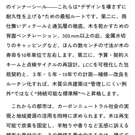
のインナーシール――これらは“デザインを壊さずに
耐久性を上げる”ための最短ルートです。第二に、雨
仕舞いディテールと通気層の徹底。木を乾かすための
背面ベンチレーション、300 mm以上の庇、金属水切
りのキャッピングなど、ほんの数センチの寸法が木の
寿命を10年単位で左右します。第三に、予算・契約ス
キームと点検サイクルの再設計。LCCを可視化した包
括契約と、３年・５年・10年での計測―補修―改良を
ルーチン化すれば、木質公共建築は“管理しにくい例
外”ではなく“持続可能な標準解”へと昇格します。
これからの都市は、カーボンニュートラル社会の実
現と地域資源の活用を同時に求められます。木は再生
可能で炭素を固定し、手触りや香りなど五感に訴える
稀有な素材です。その価値を最大化するのは、建てて