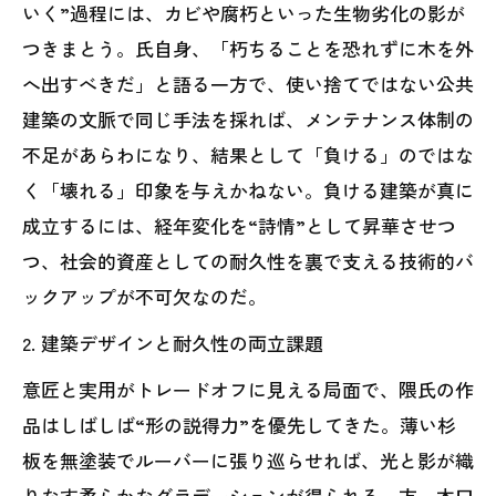
いく”過程には、カビや腐朽といった生物劣化の影が
つきまとう。氏自身、「朽ちることを恐れずに木を外
へ出すべきだ」と語る一方で、使い捨てではない公共
建築の文脈で同じ手法を採れば、メンテナンス体制の
不足があらわになり、結果として「負ける」のではな
く「壊れる」印象を与えかねない。負ける建築が真に
成立するには、経年変化を“詩情”として昇華させつ
つ、社会的資産としての耐久性を裏で支える技術的バ
ックアップが不可欠なのだ。
2. 建築デザインと耐久性の両立課題
意匠と実用がトレードオフに見える局面で、隈氏の作
品はしばしば“形の説得力”を優先してきた。薄い杉
板を無塗装でルーバーに張り巡らせれば、光と影が織
りなす柔らかなグラデーションが得られる一方、木口