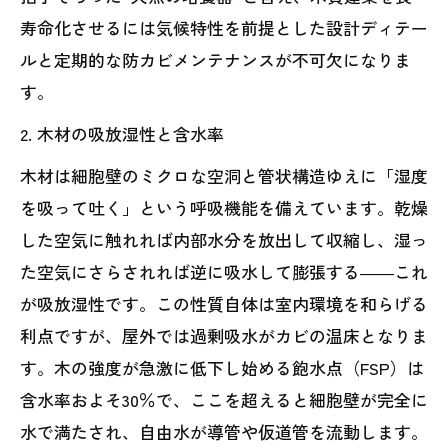
寿命化させるには気候特性を前提とした設計ディテー
ルと定期的な防カビメンテナンスが不可欠になりま
す。
2. 木材の吸放湿性と含水率
木材は細胞壁のミクロな空洞と管状構造ゆえに「湿度
を吸って吐く」という呼吸機能を備えています。乾燥
した空気に触れれば内部水分を放出して収縮し、湿っ
た空気にさらされれば逆に吸水して膨張する――これ
が吸放湿性です。この性質自体は室内環境を和らげる
利点ですが、屋外では過剰吸水がカビの温床となりま
す。木の強度が急激に低下し始める飽水点（FSP）は
含水率およそ30％で、ここを超えると細胞壁が完全に
水で満たされ、自由水が導管や仮道管を流動します。