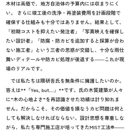
木材は高価で、地方自治体の予算内には収まりにく
い。 さらに竣工後の洗浄・再塗装費用を計画段階で
確保する仕組みも十分ではありません。結果として、
「初期コストを抑えたい発注者」「写真映えを確保し
たい設計者」「防腐・防カビを追加すると採算が合わ
ない施工者」という三者の思惑が交錯し、十分な雨仕
舞いディテールや防カビ処理が後退する――これが現
場のリアルです。
では私たちは隈研吾氏を無条件に擁護したいのか。
答えは**「Yes, but…」**です。氏の木質建築が人々
に“木の心地よさ”を再認識させた功績は計り知れま
せん。だからこそ、その価値を損なうカビ問題は何と
しても解決しなければならない。設計思想を尊重しな
がら、私たち専門施工店が培ってきたMIST工法®――