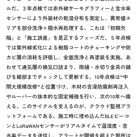
ルだ。３年点検では赤外線サーモグラフィーと含水率
センサーにより外装材の乾湿分布を測定し、異常値エ
リアを部分洗浄＋撥水再処理する。これは「初期欠
陥」と「施工誤差」を是正するフェーズだ。５年点検
では紫外線劣化による樹脂コートのチョーキングや防
カビ層の消耗を評価し、全面洗浄と再塗装を実施。あ
わせて通気層の換気口詰まり、雨樋・水切り金具の錆
びを細部までチェックして更新する。10年点検は“中
間大規模改修”と位置づけ、木材の含浸防腐剤再注入
やルーバーの抜本的な固定補強を行い、次の10年へ備
える。このサイクルを支えるのが、クラウド監視プラ
ットフォームである。施工時に埋め込んだBLEビーコ
ンとLoRaWANセンサーがリアルタイムで温湿度・含
水率データを送信し、アラートが閾値を超えた箇所は