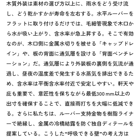
木質外装は素材の選び方以上に、雨水をどう受け流
し、どう乾かすかが寿命を左右する。水平ルーバーを
フラットに取り付けるだけでは、毛細管現象で木口か
ら水が吸い上がり、含水率が急上昇する。そこで有効
なのが、木口側に金属水切りを被せる「キャップドレ
イン」や、板の背面に通気層を設ける「背面ベンチレ
ーション」だ。通気層により外装板の裏側を気流が通
過し、昼夜の温度差で発生する水蒸気を排出できるた
め、含水率は平衡含水率付近で安定しやすい。軒天や
庇も重要で、意匠性を保ちながら最低300 mm以上の
出寸を確保することで、直接雨打ちを大幅に低減でき
る。さらに私たちは、ルーバー支持金物を樹脂ライナ
ーで絶縁し、金属の冷橋結露を防ぐ独自ディテールを
提案している。こうした“呼吸できる壁”の考え方は