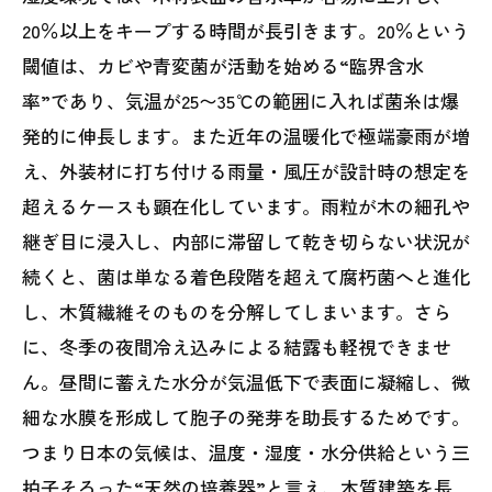
20％以上をキープする時間が長引きます。20％という
閾値は、カビや青変菌が活動を始める“臨界含水
率”であり、気温が25〜35℃の範囲に入れば菌糸は爆
発的に伸長します。また近年の温暖化で極端豪雨が増
え、外装材に打ち付ける雨量・風圧が設計時の想定を
超えるケースも顕在化しています。雨粒が木の細孔や
継ぎ目に浸入し、内部に滞留して乾き切らない状況が
続くと、菌は単なる着色段階を超えて腐朽菌へと進化
し、木質繊維そのものを分解してしまいます。さら
に、冬季の夜間冷え込みによる結露も軽視できませ
ん。昼間に蓄えた水分が気温低下で表面に凝縮し、微
細な水膜を形成して胞子の発芽を助長するためです。
つまり日本の気候は、温度・湿度・水分供給という三
拍子そろった“天然の培養器”と言え、木質建築を長