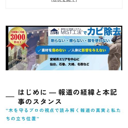
木質建築とカビ発生のメカニズム
隈研吾氏の設計思想を読み解く
問題点ではなく改善点 ― プロ視点での診断
公共建築で求められる長期メンテナンス計画
まとめ ― 木と共生する未来へ
はじめに ― 報道の経緯と本記
事のスタンス
“木を守るプロの視点で読み解く報道の真実と私た
ちの立ち位置”