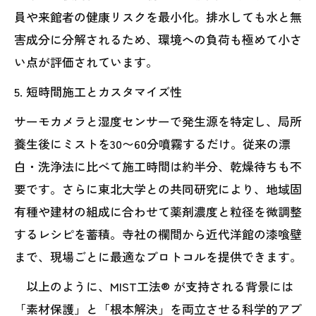
員や来館者の健康リスクを最小化。排水しても水と無
害成分に分解されるため、環境への負荷も極めて小さ
い点が評価されています。
5. 短時間施工とカスタマイズ性
サーモカメラと湿度センサーで発生源を特定し、局所
養生後にミストを30〜60分噴霧するだけ。従来の漂
白・洗浄法に比べて施工時間は約半分、乾燥待ちも不
要です。さらに東北大学との共同研究により、地域固
有種や建材の組成に合わせて薬剤濃度と粒径を微調整
するレシピを蓄積。寺社の欄間から近代洋館の漆喰壁
まで、現場ごとに最適なプロトコルを提供できます。
以上のように、MIST工法® が支持される背景には
「素材保護」と「根本解決」を両立させる科学的アプ