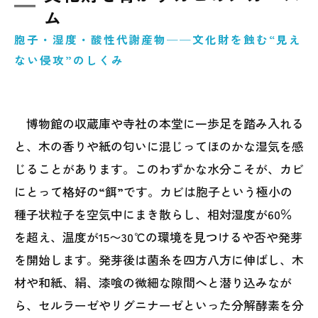
ム
胞子・湿度・酸性代謝産物──文化財を蝕む“見え
ない侵攻”のしくみ
博物館の収蔵庫や寺社の本堂に一歩足を踏み入れる
と、木の香りや紙の匂いに混じってほのかな湿気を感
じることがあります。このわずかな水分こそが、カビ
にとって格好の“餌”です。カビは胞子という極小の
種子状粒子を空気中にまき散らし、相対湿度が60％
を超え、温度が15〜30℃の環境を見つけるや否や発芽
を開始します。発芽後は菌糸を四方八方に伸ばし、木
材や和紙、絹、漆喰の微細な隙間へと潜り込みなが
ら、セルラーゼやリグニナーゼといった分解酵素を分