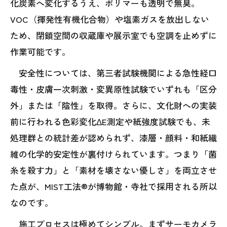
化炭素へ変化するうえ、ポリマーも透明で無臭。
VOC（揮発性有機化合物）や塩素ガスを放出しない
ため、閉鎖空間の収蔵庫や展示室でも空調を止めずに
作業可能です。
安全性については、第三者試験機関による急性経口
毒性・皮膚一次刺激・変異原性試験でいずれも「区分
外」または「陰性」を取得。さらに、文化財への実装
前に行われる色彩変化ΔE測定や紙強度試験でも、未
処理群との統計差が認められず、漆層・顔料・和紙繊
維の化学的安定性が裏付けられています。つまり「菌
糸を殺す力」と「素材を壊さない優しさ」を両立させ
た点が、MIST工法®が博物館・寺社で採用される所以
なのです。
施工プロセスは極めてシンプル。まずサーモカメラ