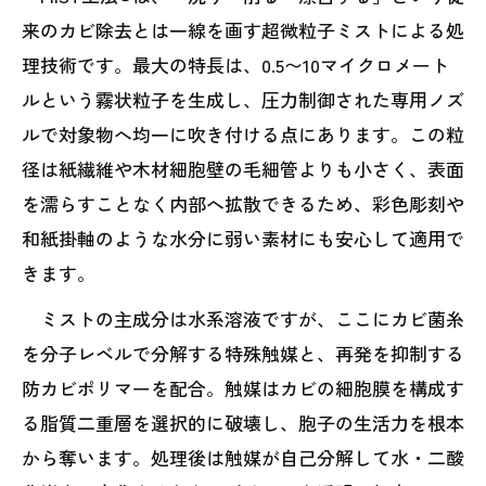
来のカビ除去とは一線を画す超微粒子ミストによる処
理技術です。最大の特長は、0.5〜10マイクロメート
ルという霧状粒子を生成し、圧力制御された専用ノズ
ルで対象物へ均一に吹き付ける点にあります。この粒
径は紙繊維や木材細胞壁の毛細管よりも小さく、表面
を濡らすことなく内部へ拡散できるため、彩色彫刻や
和紙掛軸のような水分に弱い素材にも安心して適用で
きます。
ミストの主成分は水系溶液ですが、ここにカビ菌糸
を分子レベルで分解する特殊触媒と、再発を抑制する
防カビポリマーを配合。触媒はカビの細胞膜を構成す
る脂質二重層を選択的に破壊し、胞子の生活力を根本
から奪います。処理後は触媒が自己分解して水・二酸