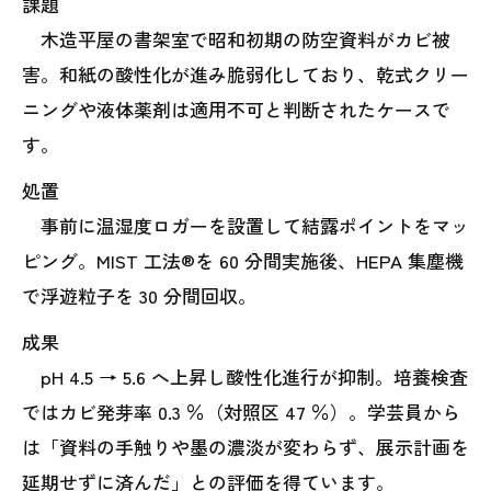
課題
木造平屋の書架室で昭和初期の防空資料がカビ被
害。和紙の酸性化が進み脆弱化しており、乾式クリー
ニングや液体薬剤は適用不可と判断されたケースで
す。
処置
事前に温湿度ロガーを設置して結露ポイントをマッ
ピング。MIST 工法®を 60 分間実施後、HEPA 集塵機
で浮遊粒子を 30 分間回収。
成果
pH 4.5 → 5.6 へ上昇し酸性化進行が抑制。培養検査
ではカビ発芽率 0.3 ％（対照区 47 ％）。学芸員から
は「資料の手触りや墨の濃淡が変わらず、展示計画を
延期せずに済んだ」との評価を得ています。