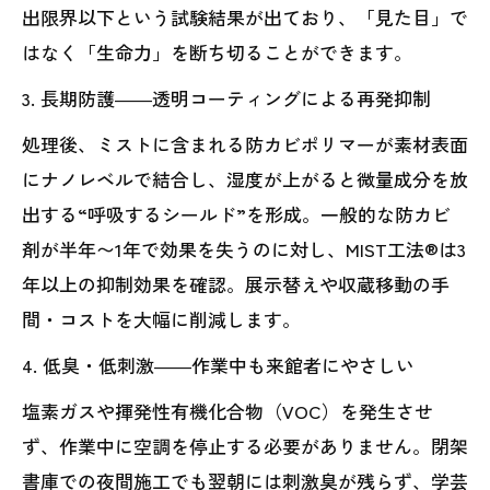
出限界以下という試験結果が出ており、「見た目」で
はなく「生命力」を断ち切ることができます。
3. 長期防護――透明コーティングによる再発抑制
処理後、ミストに含まれる防カビポリマーが素材表面
にナノレベルで結合し、湿度が上がると微量成分を放
出する“呼吸するシールド”を形成。一般的な防カビ
剤が半年〜1年で効果を失うのに対し、MIST工法®は3
年以上の抑制効果を確認。展示替えや収蔵移動の手
間・コストを大幅に削減します。
4. 低臭・低刺激――作業中も来館者にやさしい
塩素ガスや揮発性有機化合物（VOC）を発生させ
ず、作業中に空調を停止する必要がありません。閉架
書庫での夜間施工でも翌朝には刺激臭が残らず、学芸