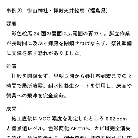
事例③ 御山神社・拝殿天井絵馬（福島県）
課題
彩色絵馬 24 面の裏面に広範囲の青カビ。脚立作業
が長時間に及ぶと拝殿を閉鎖せねばならず、祭礼準備
に支障を来す恐れがありました。
処置
拝殿を閉鎖せず、早朝 5 時から参拝客到着までの 2
時間で局所噴霧。耐水性養生シートを併用し、床面や
祭具への飛沫を完全遮蔽。
成果
施工直後に VOC 濃度を測定したところ 0.02 ppm
と背景値レベル。色彩変化 ΔE＝0.5、カビ斑完全消失
を達成。神社総代から「例大祭前に拝殿を閉めずに済