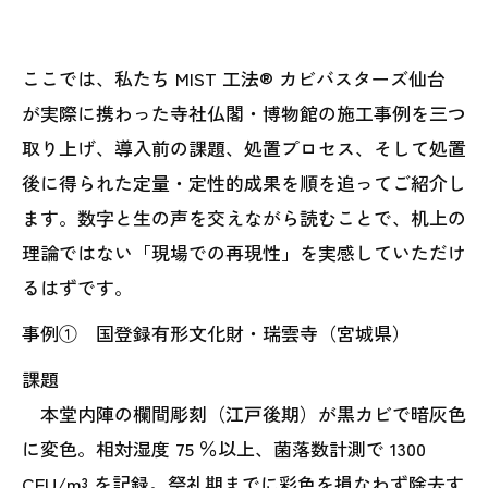
ここでは、私たち MIST 工法® カビバスターズ仙台
が実際に携わった寺社仏閣・博物館の施工事例を三つ
取り上げ、導入前の課題、処置プロセス、そして処置
後に得られた定量・定性的成果を順を追ってご紹介し
ます。数字と生の声を交えながら読むことで、机上の
理論ではない「現場での再現性」を実感していただけ
るはずです。
事例① 国登録有形文化財・瑞雲寺（宮城県）
課題
本堂内陣の欄間彫刻（江戸後期）が黒カビで暗灰色
に変色。相対湿度 75 ％以上、菌落数計測で 1300
CFU/m³ を記録。祭礼期までに彩色を損なわず除去す