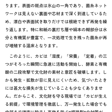
ります。表面の斑点は氷山の一角であり、菌糸ネット
ワークは見えない裏面や芯材まで深く到達しているた
め、漂白や表面拭き取りだけでは根絶できず再発を繰
り返します。特に和紙の裏打ち層や絹本の糊部分は水
分と有機質が豊富で、一次処理で生き残った菌糸が再
び増殖する温床となります。
このように、カビは「湿度」「栄養」「定着」の三
つがそろった瞬間に急速に活動を開始し、酵素と有機
酸の二段攻撃で文化財の素材と意匠を破壊します。し
かも発生・拡散が目に見えにくいため、気づいたとき
には甚大な損失が生じていることも少なくありませ
ん。だからこそ、文化財を守る現場では「カビが生え
る前提」で環境管理を徹底し、万一発生した場合でも
内部まで確実に除去し再発を防ぐ“根絶型”の対策が