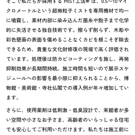
そこで私たちが採用する MIST工法® は、0.5〜10マイ
クロメートルという超微粒子ミストを専用機材で均一
に噴霧し、素材内部に染み込んだ菌糸や胞子まで化学
的に失活させる独自技術です。擦らず削らず、木彫や
彩色壁画の表面を傷めることなくカビを根こそぎ除去
できるため、貴重な文化財修復の現場で高く評価され
ています。処理後は防カビコーティングを施し、再発
抑制効果が長期間持続。施工時間も短いので展示スケ
ジュールへの影響を最小限に抑えられることから、博
物館・美術館・寺社仏閣での導入例が年々増加してい
ます。
さらに、使用薬剤は低刺激・低臭設計で、来館者が多
い空間や小さなお子さま、高齢者のいらっしゃる住宅
でも安心してご利用いただけます。私たちは施工前に