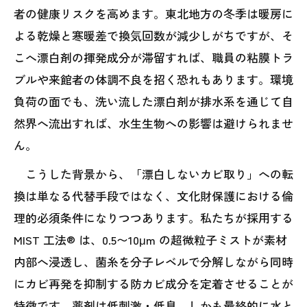
者の健康リスクを高めます。東北地方の冬季は暖房に
よる乾燥と寒暖差で換気回数が減少しがちですが、そ
こへ漂白剤の揮発成分が滞留すれば、職員の粘膜トラ
ブルや来館者の体調不良を招く恐れもあります。環境
負荷の面でも、洗い流した漂白剤が排水系を通じて自
然界へ流出すれば、水生生物への影響は避けられませ
ん。
こうした背景から、「漂白しないカビ取り」への転
換は単なる代替手段ではなく、文化財保護における倫
理的必須条件になりつつあります。私たちが採用する
MIST 工法® は、0.5〜10μm の超微粒子ミストが素材
内部へ浸透し、菌糸を分子レベルで分解しながら同時
にカビ再発を抑制する防カビ成分を定着させることが
特徴です。薬剤は低刺激・低臭、しかも最終的に水と