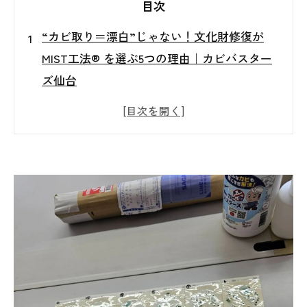
目次
“カビ取り＝漂白”じゃない！文化財修復が
MIST工法® を選ぶ5つの理由｜カビバスター
ズ仙台
はじめに――「漂白」に頼らないカビ取りが
必要な理由
文化財を脅かすカビのメカニズム
MIST工法®とは？ 超微粒子ミストの仕組みと
安全性
文化財修復で MIST工法® が選ばれる 5 つの
理由
施工事例：寺社仏閣・博物館での導入ケース
スタディ