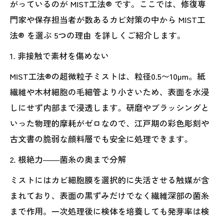
がっているのが MIST工法® です。ここでは、修復専
門家や保存担当者が数あるカビ対策の中から MIST工
法® を選ぶ 5つの理由 を詳しくご紹介します。
1. 非接触で素材を傷めない
MIST工法®の超微粒子ミストは、粒径0.5〜10µm。紙
繊維や木材細胞の毛細管より小さいため、表面を水浸
しにせず内部まで浸透します。研磨やブラッシングと
いった物理的摩耗がゼロなので、江戸期の彩色彫刻や
古文書の脆弱な顔料層でも安全に処理できます。
2. 根絶力――菌糸の奥まで分解
ミストにはカビ細胞膜を選択的に失活させる触媒が含
まれており、表面の黒ずみだけでなく繊維深部の菌糸
まで作用。一次処理後に検体を培養しても発芽率は検