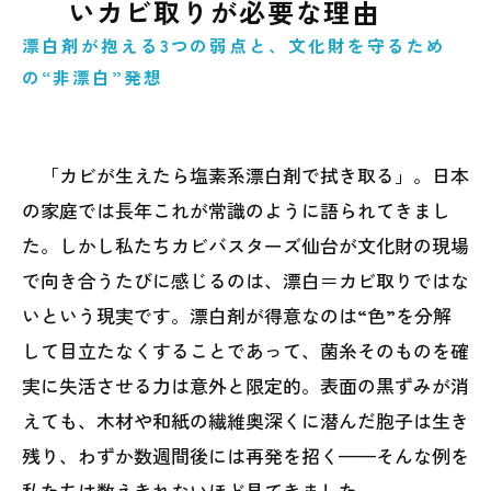
いカビ取りが必要な理由
漂白剤が抱える3つの弱点と、文化財を守るため
の“非漂白”発想
「カビが生えたら塩素系漂白剤で拭き取る」。日本
の家庭では長年これが常識のように語られてきまし
た。しかし私たちカビバスターズ仙台が文化財の現場
で向き合うたびに感じるのは、漂白＝カビ取りではな
いという現実です。漂白剤が得意なのは“色”を分解
して目立たなくすることであって、菌糸そのものを確
実に失活させる力は意外と限定的。表面の黒ずみが消
えても、木材や和紙の繊維奥深くに潜んだ胞子は生き
残り、わずか数週間後には再発を招く——そんな例を
私たちは数えきれないほど見てきました。