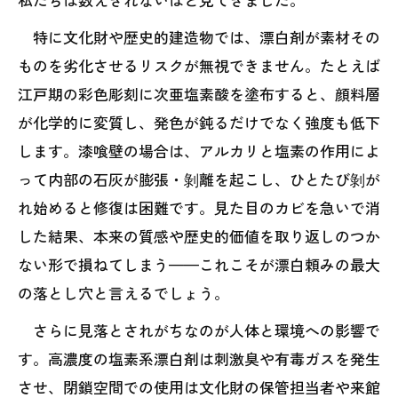
特に文化財や歴史的建造物では、漂白剤が素材その
ものを劣化させるリスクが無視できません。たとえば
江戸期の彩色彫刻に次亜塩素酸を塗布すると、顔料層
が化学的に変質し、発色が鈍るだけでなく強度も低下
します。漆喰壁の場合は、アルカリと塩素の作用によ
って内部の石灰が膨張・剝離を起こし、ひとたび剝が
れ始めると修復は困難です。見た目のカビを急いで消
した結果、本来の質感や歴史的価値を取り返しのつか
ない形で損ねてしまう——これこそが漂白頼みの最大
の落とし穴と言えるでしょう。
さらに見落とされがちなのが人体と環境への影響で
す。高濃度の塩素系漂白剤は刺激臭や有毒ガスを発生
させ、閉鎖空間での使用は文化財の保管担当者や来館