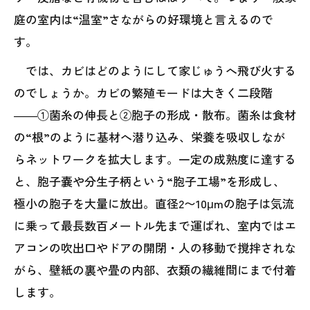
庭の室内は“温室”さながらの好環境と言えるので
す。
では、カビはどのようにして家じゅうへ飛び火する
のでしょうか。カビの繁殖モードは大きく二段階
――①菌糸の伸長と②胞子の形成・散布。菌糸は食材
の“根”のように基材へ潜り込み、栄養を吸収しなが
らネットワークを拡大します。一定の成熟度に達する
と、胞子嚢や分生子柄という“胞子工場”を形成し、
極小の胞子を大量に放出。直径2〜10μmの胞子は気流
に乗って最長数百メートル先まで運ばれ、室内ではエ
アコンの吹出口やドアの開閉・人の移動で撹拌されな
がら、壁紙の裏や畳の内部、衣類の繊維間にまで付着
します。