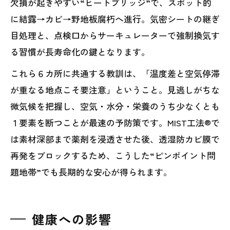
欠損が起きやすい“ヒートブリッジ”で、スポット的
に結露→カビ→野地板腐朽へ進行。気密シートの継ぎ
目処理と、点検口からサーキュレーターで強制換気す
る習慣が長寿命化の鍵となります。
これら６カ所に共通する教訓は、「温度差と空気停滞
が重なる地点こそ要注意」ということ。見逃しがちな
微気候を把握し、空気・水分・栄養のうち少なくとも
１要素を断つことが最速の予防策です。MIST工法®で
は素材深部まで薬剤を浸透させた後、透湿防カビ膜で
再発をブロックするため、こうした“ピンポイント問
題地帯”でも長期的な安心が得られます。
健康への影響