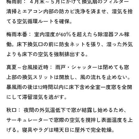
梅雨前： ４月末～５月にかけて換気扇のフィルター
清掃とエアコン内部の防カビ洗浄を済ませ、湿気を捨
てる空気循環ルートを確保。
梅雨本番： 室内湿度が60％を超えたら除湿器フル稼
働。床下換気口の前に防虫ネットを張り、湿った外気
よりも床下の空気を強制排出する。
真夏～台風接近時： 雨戸・シャッターは閉めても窓
上部の換気スリットは開放し、風の流れを止めない。
暴風雨の後は12時間以内に床下含め全室一度窓を全開
にして滞留湿気を逃がす。
秋口： 夜間の外気温低下で窓が結露し始めるため、
サーキュレーターで窓際の空気を撹拌し表面温度を上
げる。寝具やラグは晴天日に屋外で完全乾燥。