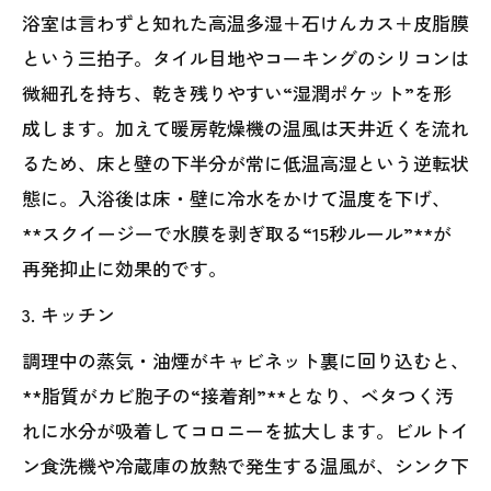
浴室は言わずと知れた高温多湿＋石けんカス＋皮脂膜
という三拍子。タイル目地やコーキングのシリコンは
微細孔を持ち、乾き残りやすい“湿潤ポケット”を形
成します。加えて暖房乾燥機の温風は天井近くを流れ
るため、床と壁の下半分が常に低温高湿という逆転状
態に。入浴後は床・壁に冷水をかけて温度を下げ、
**スクイージーで水膜を剥ぎ取る“15秒ルール”**が
再発抑止に効果的です。
3. キッチン
調理中の蒸気・油煙がキャビネット裏に回り込むと、
**脂質がカビ胞子の“接着剤”**となり、ベタつく汚
れに水分が吸着してコロニーを拡大します。ビルトイ
ン食洗機や冷蔵庫の放熱で発生する温風が、シンク下