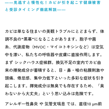
――見逃すと慢性化！カビが引き起こす健康被害
と受診タイミング徹底解説――
カビは単なる住まいの美観トラブルにとどまらず、体
調不良の“黒幕”になることがあります。胞子や菌
糸、代謝産物（MVOC・マイコトキシンなど）は空気
中を漂い、私たちの呼吸器や皮膚に直接作用します。
まず シックハウス症候群。換気不足の室内でカビ由
来の揮発成分が蓄積すると、目・鼻・喉の粘膜刺激や
頭痛、倦怠感、集中力低下といった多彩な症状を引き
起こします。揮発成分は無臭でも存在するため、「臭
わないから大丈夫」という思い込みは危険です。
アレルギー性鼻炎 や 気管支喘息 では、直径10 µm前