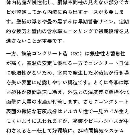
体内結露が慢性化し、胴縁や間柱の見えない部分でカ
ビが繁殖してから内装に染み出すケースが多発しま
す。壁紙の浮きや畳の黒ずみは早期警告サイン。定期
的な換気と壁内の含水率モニタリングで初期段階を見
逃さないことが重要です。
一方、鉄筋コンクリート造（RC）は気密性と蓄熱性
が高く、室温の安定に優れる一方でコンクリート自体
に吸湿性がないため、室内で発生した水蒸気が行き場
を失い表面に結露しやすい構造です。とくに冬季は厚
い躯体が夜間急速に冷え、外気との温度差で窓枠や北
面壁に大量の水滴が付着します。さらにコンクリート
表面の微細な石灰成分はアルカリ性で一見カビが生え
にくいように思われますが、塗装やビニルクロスが中
和されると一転して好環境に。24時間換気システム