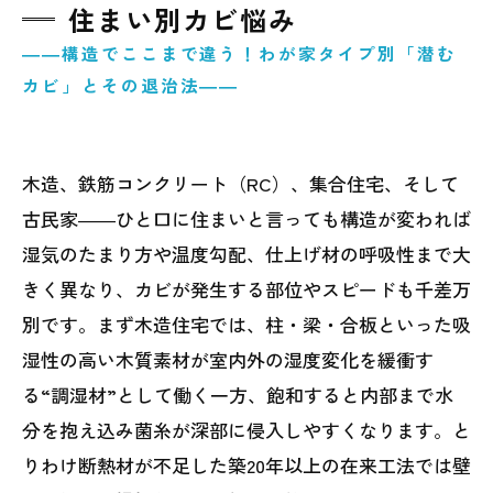
住まい別カビ悩み
――構造でここまで違う！わが家タイプ別「潜む
カビ」とその退治法――
木造、鉄筋コンクリート（RC）、集合住宅、そして
古民家――ひと口に住まいと言っても構造が変われば
湿気のたまり方や温度勾配、仕上げ材の呼吸性まで大
きく異なり、カビが発生する部位やスピードも千差万
別です。まず木造住宅では、柱・梁・合板といった吸
湿性の高い木質素材が室内外の湿度変化を緩衝す
る“調湿材”として働く一方、飽和すると内部まで水
分を抱え込み菌糸が深部に侵入しやすくなります。と
りわけ断熱材が不足した築20年以上の在来工法では壁