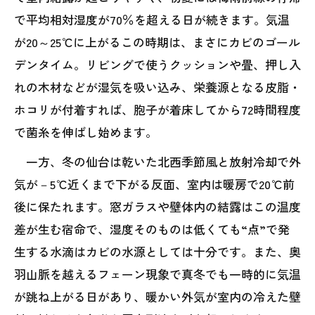
で平均相対湿度が70％を超える日が続きます。気温
が20～25℃に上がるこの時期は、まさにカビのゴール
デンタイム。リビングで使うクッションや畳、押し入
れの木材などが湿気を吸い込み、栄養源となる皮脂・
ホコリが付着すれば、胞子が着床してから72時間程度
で菌糸を伸ばし始めます。
一方、冬の仙台は乾いた北西季節風と放射冷却で外
気が－5℃近くまで下がる反面、室内は暖房で20℃前
後に保たれます。窓ガラスや壁体内の結露はこの温度
差が生む宿命で、湿度そのものは低くても“点”で発
生する水滴はカビの水源としては十分です。また、奥
羽山脈を越えるフェーン現象で真冬でも一時的に気温
が跳ね上がる日があり、暖かい外気が室内の冷えた壁