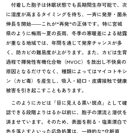
付着した胞子は休眠状態でも長期間生存可能で、次
に湿度が高まるタイミングを待ち、一斉に発芽・菌糸
伸長を開始――これが“再発”の正体です。特に宮城
県のように梅雨〜夏の長雨、冬季の寒暖差による結露
が重なる地域では、年間を通じて発芽チャンスが多
く、防カビの難易度が上がります。また、カビは生育
過程で揮発性有機化合物（MVOC）を放出し不快臭の
原因となるだけでなく、種類によってはマイコトキシ
ン（カビ毒）を産生し、吸入・経口・皮膚接触で健康
被害を引き起こすこともあります。
このようにカビは「目に見える黒い斑点」として確
認できる段階よりはるか以前に、胞子の漂流と潜伏を
済ませています。そのため、表面を削る・塩素漂白で
色を落とすといった応急処置は、一時的な“化粧直