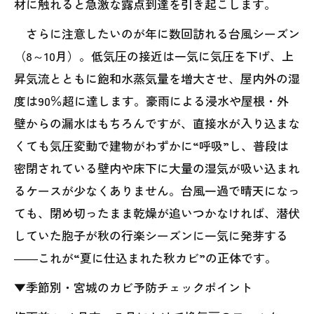
材に触れると急激な露点到達を引き起こします。
さらに注意したいのが年に数回訪れる台風シーズン
（8～10月）。低気圧の接近は一気に気圧を下げ、上
昇気流とともに飽和水蒸気量を増大させ、屋内外の湿
度は90％超に達します。豪雨による浸水や屋根・外
壁からの漏水はもちろんですが、直接水が入り込まな
くても気圧変動で建物がわずかに“呼吸”し、普段は
密閉されている壁内や床下に大量の湿気が吸い込まれ
るケースが少なくありません。台風一過で晴天になっ
ても、閉め切ったまま乾燥が追いつかなければ、潜伏
していた胞子が秋の行楽シーズンに一気に発芽する
――これが“夏に仕込まれた秋カビ”の正体です。
▼季節別・宮城のカビ予防チェックポイント