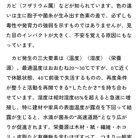
カビ（フザリウム属）などが知られています。色の違
いは主に胞子や菌糸が生み出す色素の差で、必ずしも
毒性や発育力の強弱を示すものではありませんが、見
た目のインパクトが大きく、不安を覚える原因にもな
っています。
カビ発生の三大要素は〈温度〉〈湿度〉〈栄養
源〉。最適温度はおおむね20〜30℃ですが、0℃近く
で休眠状態、40℃前後で失活するものの、再度条件
が整うと活動を再開できる“したたかさ”を持ち合わ
せています。湿度は相対湿度65%を超えると急速に増
殖し、特に建材や家具の表面温度が露点を下回って結
露が生じると、水滴が菌糸の“高速道路”となり広が
りが促進されます。栄養源は木材・紙・繊維・ホコ
リ・皮脂など有機物を含むほぼすべて。つまり一般家