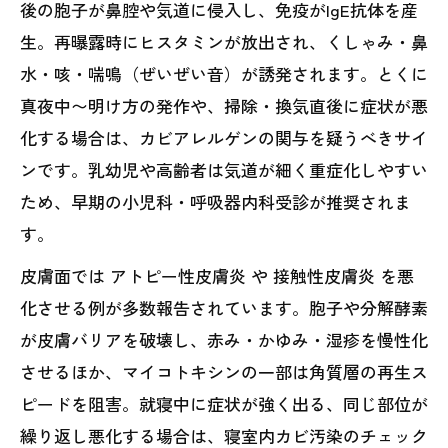
後の胞子が鼻腔や気道に侵入し、免疫がIgE抗体を産
生。再曝露時にヒスタミンが放出され、くしゃみ・鼻
水・咳・喘鳴（ぜいぜい音）が誘発されます。とくに
真夜中〜明け方の発作や、掃除・換気直後に症状が悪
化する場合は、カビアレルゲンの関与を疑うべきサイ
ンです。乳幼児や高齢者は気道が細く重症化しやすい
ため、早期の小児科・呼吸器内科受診が推奨されま
す。
皮膚面では アトピー性皮膚炎 や 接触性皮膚炎 を悪
化させる例が多数報告されています。胞子や分解酵素
が皮膚バリアを破壊し、赤み・かゆみ・湿疹を慢性化
させるほか、マイコトキシンの一部は角質層の再生ス
ピードを阻害。就寝中に症状が強く出る、同じ部位が
繰り返し悪化する場合は、寝室内カビ汚染のチェック