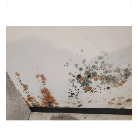
宮城の気候とカビ
住まい別カビ悩み
部屋・場所別トラブル
健康への影響
DIY対策の落とし穴
MIST工法®とは？
施工フロー＆費用
防カビ・再発予防術
よくあるご相談とQA総集編