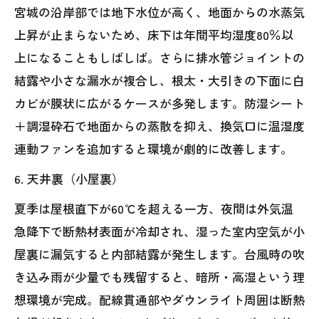
宮城の沿岸部では地下水位が高く、地面からの水蒸気
上昇が止まらないため、床下は年間平均湿度80％以
上になることもしばしば。さらに排水管ジョイントの
結露や小さな漏水が複合し、根太・大引きの下面に白
カビが膜状に広がるケースが多発します。防湿シート
＋調湿砕石で地面からの蒸散を抑え、換気口に温湿度
連動ファンを追加すると環境が劇的に改善します。
6. 天井裏（小屋裏）
夏季は屋根直下が60℃を超える一方、夜間は外気温
急降下で断熱材表面が冷却され、湿った室内空気が小
屋裏に漏気すると内部結露が発生します。台風時の吹
き込み雨が少量でも残留すると、暗所・高湿という理
想環境が完成。配線貫通部やダウンライト周囲は断熱