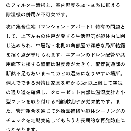
のフィルター清掃と、室内湿度を50〜60％に抑える
除湿機の併用が不可欠です。
次に集合住宅（マンション・アパート）特有の問題と
して、上下左右の住戸が発する生活湿気が躯体内に閉
じ込められ、中層階・北側の角部屋で顕著な局所結露
を招く点が挙げられます。エアコンのドレン配管や共
用廊下と接する壁面は温度差が大きく、配管貫通部の
断熱不足もあいまってカビの温床になりやすい場所。
個人でできる対策は家具を壁から5㎝以上離して空気
の通り道を確保し、クローゼット内部に温湿度計と小
型ファンを取り付ける“強制対流”が効果的です。ま
た、管理組合を通じて外断熱補修や躯体シーリングの
チェックを定期実施してもらうと長期的な再発防止に
つながります。