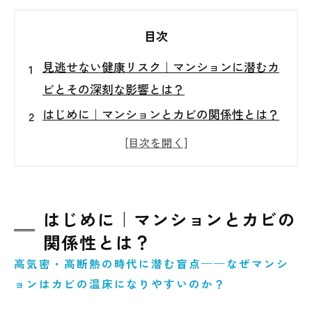
目次
見逃せない健康リスク｜マンションに潜むカ
ビとその深刻な影響とは？
はじめに｜マンションとカビの関係性とは？
見逃せない健康被害｜呼吸器への影響
皮膚・目・粘膜へのカビの影響
免疫力の弱い人へのリスク
カビの健康被害を悪化させる“再発リスク”
はじめに｜マンションとカビの
関係性とは？
住環境の見直しがカギ｜今できる対策とは
高気密・高断熱の時代に潜む盲点——なぜマンシ
まとめ｜カビのない安全な住まいを目指して
ョンはカビの温床になりやすいのか？