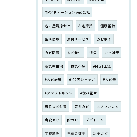
MPソリューション株式会社
名古屋清掃会社
在宅清掃
健康維持
生活環境
清掃サービス
カビ取り
カビ問題
カビ発生
湿気
カビ対策
高気密住宅
換気不足
#MIST工法
#カビ対策
#100円ショップ
#カビ毒
#アフラトキシン
#食品衛生
病院カビ対策
天井カビ
エアコンカビ
病院カビ
除カビ
ジプトーン
学校施設
児童の健康
新築カビ