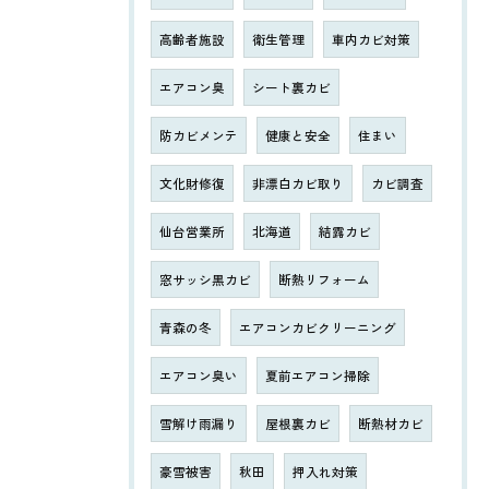
高齢者施設
衛生管理
車内カビ対策
エアコン臭
シート裏カビ
防カビメンテ
健康と安全
住まい
文化財修復
非漂白カビ取り
カビ調査
仙台営業所
北海道
結露カビ
窓サッシ黒カビ
断熱リフォーム
青森の冬
エアコンカビクリーニング
エアコン臭い
夏前エアコン掃除
雪解け雨漏り
屋根裏カビ
断熱材カビ
豪雪被害
秋田
押入れ対策