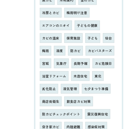
冷房とカビ
梅雨明け注意
エアコンのニオイ
子どもの健康
カビの温床
保育施設
子ども
仙台
梅雨
湿度
防カビ
カビバスターズ
宮城
気象庁
長期予報
カビ危険日
浴室リフォーム
木造住宅
東北
劣化防止
湿気管理
七夕まつり準備
商店街衛生
飲食店カビ対策
防カビチェックポイント
震災復興住宅
空き家カビ
内陸避難
感染症対策