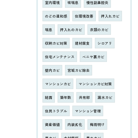
室内環境
咳喘息
慢性副鼻腔炎
のどの違和感
住環境改善
押入れカビ
喘息
押入れのカビ
衣類のカビ
収納カビ対策
建材腐食
シロアリ
住宅メンテナンス
ベニヤ裏カビ
壁内カビ
宮城カビ除去
マンションカビ
マンションカビ対策
結露
築年数
共有部
漏水カビ
住民トラブル
マンション管理
資産価値
内装劣化
梅雨明け
黒カビ
木材腐朽
畳のカビ