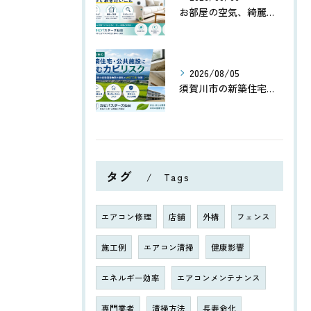
お部屋の空気、綺麗ですか？空気中を漂うカビの胞子について知っておきたいこと
2026/08/05
須賀川市の新築住宅・公共施設に潜むカビリスク｜8〜10月の内陸田園地帯の湿気とMIST工法®対策
タグ
Tags
エアコン修理
店舗
外構
フェンス
施工例
エアコン清掃
健康影響
エネルギー効率
エアコンメンテナンス
専門業者
清掃方法
長寿命化