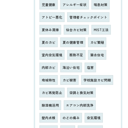
児童健康
アレルギー症状
喘息対策
アトピー悪化
管理者チェックポイント
夏休み清掃
仙台カビ対策
MIST工法
夏のカビ
夏の健康管理
カビ繁殖
室内空気環境
断熱不足
築古住宅
内部カビ
海沿い住宅
塩害
地域特性
カビ被害
学校施設カビ問題
カビ再発防止
空調と換気対策
除湿機活用
エアコン内部洗浄
壁内点検
のどの痛み
空気環境