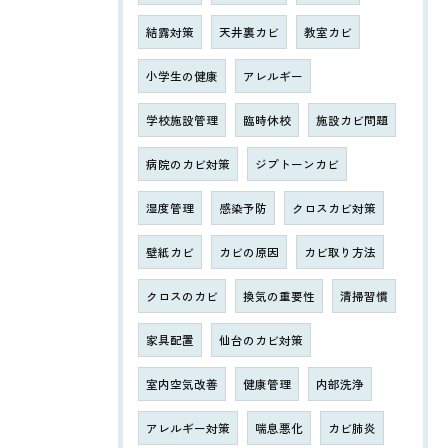
結露対策
天井裏カビ
教室カビ
小学生の健康
アレルギー
学校施設管理
臨時休校
施設カビ問題
病院のカビ対策
ジプトーンカビ
湿度管理
感染予防
クロスカビ対策
壁紙カビ
カビの原因
カビ取り方法
クロスのカビ
換気の重要性
清掃習慣
家具配置
仙台のカビ対策
室内空気改善
健康管理
内部洗浄
アレルギー対策
喘息悪化
カビ肺炎