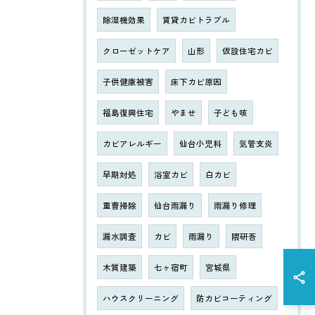
除湿機効果
賃貸カビトラブル
クローゼットケア
山形
仮設住宅カビ
子供健康被害
床下カビ原因
福島復興住宅
やませ
子ども咳
カビアレルギー
仙台小児科
気管支炎
早期対処
浴室カビ
白カビ
重曹掃除
仙台雨漏り
雨漏り修理
漏水調査
カビ
雨漏り
隈研吾
木質建築
七ヶ宿町
宮城県
ハウスクリーニング
防カビコーティング