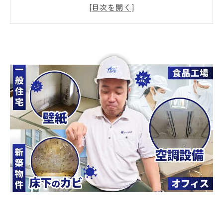
不良を引き起こすことも😷
なぜ東北の住宅はカビが発生しやすいの？🏠
💦
壁の中にもカビが！？見えない場所で進行す
る住宅内部のカビ問題
体調不良の原因を知るために重要な「真菌
（カビ菌）検査」とは？
「もしかしてカビかも…？」と思ったら早め
の相談を😊 東北のカビトラブルはＭＩＳＴ工
法®カビバスターズ仙台へ