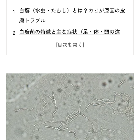
白癬（水虫・たむし）とは？カビが原因の皮
膚トラブル
白癬菌の特徴と主な症状（足・体・頭の違
い）
なぜ繰り返すの？住まいの湿気とカビ環境の
関係
見えないカビを知る！真菌検査の重要性とメ
リット
再発を防ぐために必要な原因調査（含水率・
壁内・負圧チェック）
カビトラブルは早めの相談がカギ！東北での
対策ポイント