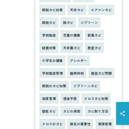
病院カビ対策
天井カビ
エアコンカビ
病院カビ
除カビ
ジプトーン
学校施設
児童の健康
新築カビ
結露対策
天井裏カビ
教室カビ
小学生の健康
アレルギー
学校施設管理
臨時休校
施設カビ問題
病院のカビ対策
ジプトーンカビ
湿度管理
感染予防
クロスカビ対策
壁紙カビ
カビの原因
カビ取り方法
クロスのカビ
換気の重要性
清掃習慣