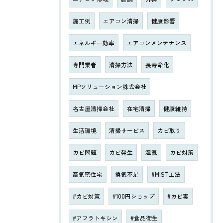
施工例
エアコン清掃
健康影響
エネルギー効率
エアコンメンテナンス
専門業者
清掃方法
長寿命化
MPソリューション株式会社
名古屋清掃会社
在宅清掃
健康維持
生活環境
清掃サービス
カビ取り
カビ問題
カビ発生
湿気
カビ対策
高気密住宅
換気不足
#MIST工法
#カビ対策
#100円ショップ
#カビ毒
#アフラトキシン
#食品衛生