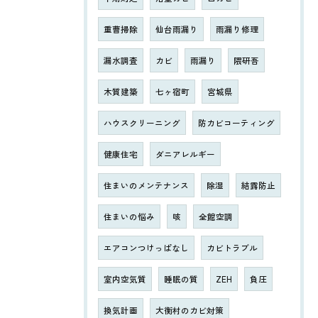
重曹掃除
仙台雨漏り
雨漏り修理
漏水調査
カビ
雨漏り
隈研吾
木質建築
七ヶ宿町
宮城県
ハウスクリーニング
防カビコーティング
健康住宅
ダニアレルギー
住まいのメンテナンス
除湿
結露防止
住まいの悩み
咳
全館空調
エアコンつけっぱなし
カビトラブル
室内空気質
睡眠の質
ZEH
負圧
換気計画
大衡村のカビ対策