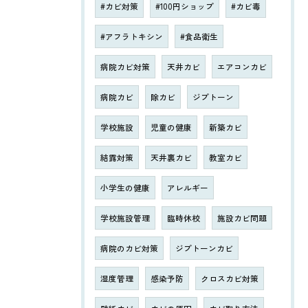
#カビ対策
#100円ショップ
#カビ毒
#アフラトキシン
#食品衛生
病院カビ対策
天井カビ
エアコンカビ
病院カビ
除カビ
ジプトーン
学校施設
児童の健康
新築カビ
結露対策
天井裏カビ
教室カビ
小学生の健康
アレルギー
学校施設管理
臨時休校
施設カビ問題
病院のカビ対策
ジプトーンカビ
湿度管理
感染予防
クロスカビ対策