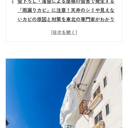
雪下ろし・落雪による屋根の雪害で発生する
「雨漏りカビ」に注意！天井のシミや見えな
いカビの原因と対策を東北の専門家がわかり
やすく解説
雪下ろしで屋根を傷つけたかも…❄️その小さ
な破損が「雨漏りカビ」につながる理由｜天
井のシミは要注意！