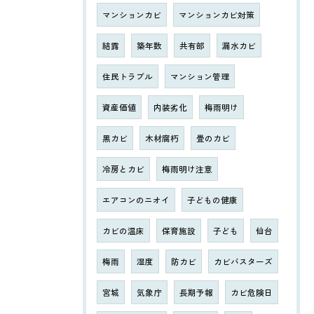
マンションカビ
マンションカビ対策
結露
築年数
共有部
漏水カビ
住民トラブル
マンション管理
資産価値
内装劣化
梅雨明け
黒カビ
木材腐朽
畳のカビ
冷房とカビ
梅雨明け注意
エアコンのニオイ
子どもの健康
カビの温床
保育施設
子ども
仙台
梅雨
湿度
防カビ
カビバスターズ
宮城
気象庁
長期予報
カビ危険日