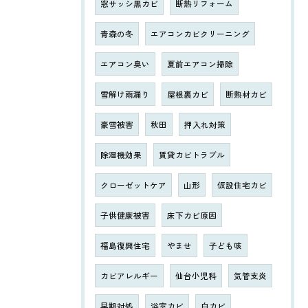
窓サッシ黒カビ
断熱リフォーム
青森の冬
エアコンカビクリーニング
エアコン臭い
夏前エアコン掃除
雪解け雨漏り
屋根裏カビ
断熱材カビ
豪雪被害
秋田
押入れ対策
除湿機効果
賃貸カビトラブル
クローゼットケア
山形
仮設住宅カビ
子供健康被害
床下カビ原因
福島復興住宅
やませ
子ども咳
カビアレルギー
仙台小児科
気管支炎
早期対処
浴室カビ
白カビ