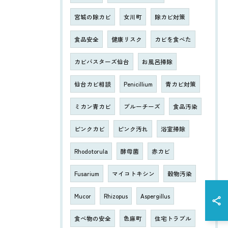
宮城の除カビ
女川町
除カビ対策
食品安全
健康リスク
カビを食べた
カビバスターズ仙台
お風呂掃除
仙台カビ相談
Penicillium
青カビ対策
ミカン青カビ
ブルーチーズ
食品汚染
ピンクカビ
ピンク汚れ
浴室掃除
Rhodotorula
酵母菌
赤カビ
Fusarium
マイコトキシン
穀物汚染
Mucor
Rhizopus
Aspergillus
食べ物の安全
色麻町
住宅トラブル