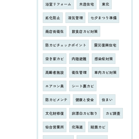
浴室リフォーム
木造住宅
東北
劣化防止
湿気管理
七夕まつり準備
商店街衛生
飲食店カビ対策
防カビチェックポイント
震災復興住宅
空き家カビ
内陸避難
感染症対策
高齢者施設
衛生管理
車内カビ対策
エアコン臭
シート裏カビ
防カビメンテ
健康と安全
住まい
文化財修復
非漂白カビ取り
カビ調査
仙台営業所
北海道
結露カビ