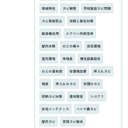
地域特性
カビ被害
学校施設カビ問題
カビ再発防止
空調と換気対策
除湿機活用
エアコン内部洗浄
壁内点検
のどの痛み
空気環境
室内環境
咳喘息
慢性副鼻腔炎
のどの違和感
住環境改善
押入れカビ
喘息
押入れのカビ
衣類のカビ
収納カビ対策
建材腐食
シロアリ
住宅メンテナンス
ベニヤ裏カビ
壁内カビ
宮城カビ除去