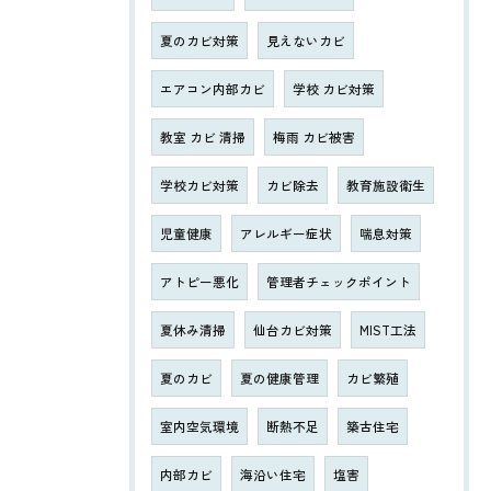
夏のカビ対策
見えないカビ
エアコン内部カビ
学校 カビ対策
教室 カビ 清掃
梅雨 カビ被害
学校カビ対策
カビ除去
教育施設衛生
児童健康
アレルギー症状
喘息対策
アトピー悪化
管理者チェックポイント
夏休み清掃
仙台カビ対策
MIST工法
夏のカビ
夏の健康管理
カビ繁殖
室内空気環境
断熱不足
築古住宅
内部カビ
海沿い住宅
塩害