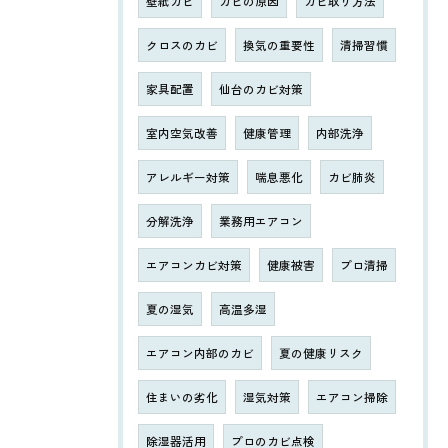
壁紙カビ
カビの原因
カビ取り方法
クロスのカビ
換気の重要性
清掃習慣
家具配置
仙台のカビ対策
室内空気改善
健康管理
内部洗浄
アレルギー対策
喘息悪化
カビ肺炎
分解洗浄
業務用エアコン
エアコンカビ対策
健康被害
プロ清掃
夏の湿気
高温多湿
エアコン内部のカビ
夏の健康リスク
住まいの劣化
湿気対策
エアコン掃除
除湿器活用
プロのカビ点検