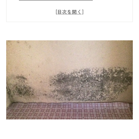
3月上旬はカビ相談が急増中！仙台で今増え
ているカビトラブルとは？
新生活前に要注意！見落としがちなカビ発生
ポイントとは？【仙台で急増中】
表面だけじゃない？壁の中に潜む“見えない
カビ”の本当の怖さ
ファイバースコープで壁の中を“見える化”｜
仙台で増える壁内カビ調査とは？
含水率検査とは？カビ再発を防ぐために欠か
せない“水分チェック”の重要性
負圧検査とは？カビ再発を招く“空気の流
れ”をチェックする重要なポイント
真菌（カビ菌）検査の重要性とは？目に見え