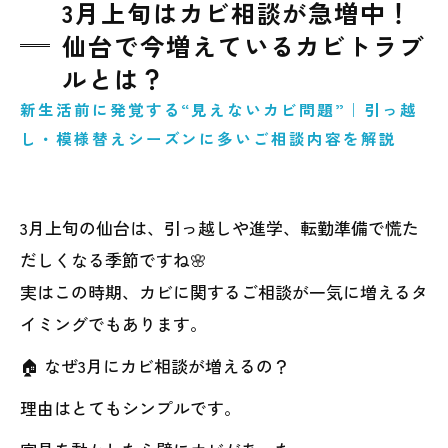
3月上旬はカビ相談が急増中！
ない不安を“数値”で確認する方法
仙台で今増えているカビトラブ
原因を改善しないと再発する？現代住宅でカ
ルとは？
ビが繰り返す本当の理由
新生活前に発覚する“見えないカビ問題”｜引っ越
東北地方のカビ問題はお任せください｜カビ
し・模様替えシーズンに多いご相談内容を解説
バスターズ仙台が選ばれる理由
3月上旬の仙台は、引っ越しや進学、転勤準備で慌た
だしくなる季節ですね🌸
実はこの時期、カビに関するご相談が一気に増えるタ
イミングでもあります。
🏠 なぜ3月にカビ相談が増えるの？
理由はとてもシンプルです。