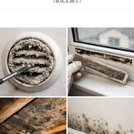
ない原因を突き止める「真菌（カビ菌）検査」の大切さ
？🏠建材の「含水率検査」で分かる本当の状態
📐風量計で分かる「負圧」のチェック方法
ファイバースコープ調査で分かる本当の状態
る⚠️東北のカビトラブルは早めの相談が安心です