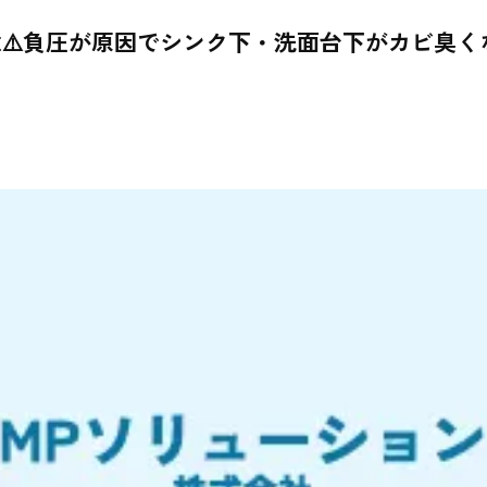
⚠️負圧が原因でシンク下・洗面台下がカビ臭