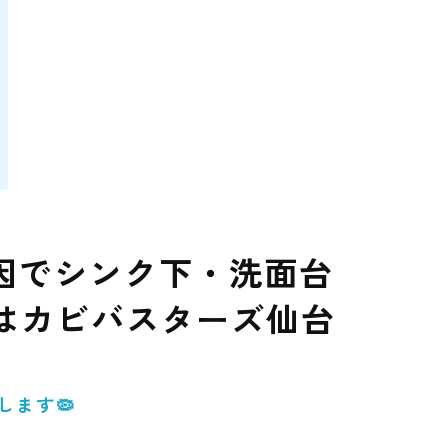
因でシンク下・洗面台
はカビバスターズ仙台
ます🦠