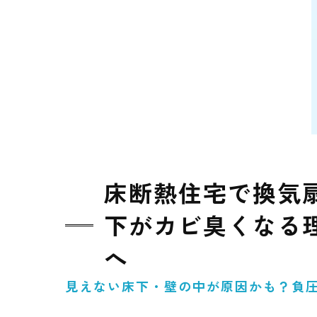
床断熱住宅で換気
下がカビ臭くなる
へ
見えない床下・壁の中が原因かも？負圧