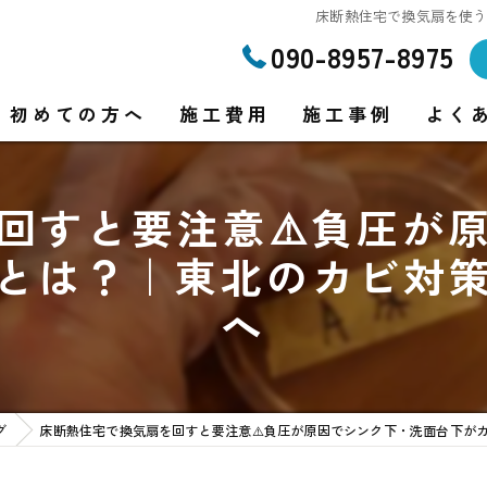
床断熱住宅で換気扇を使
090-8957-8975
初めての方へ
施工費用
施工事例
よく
回すと要注意⚠️負圧が
り
とは？｜東北のカビ対
り
へ
グ
床断熱住宅で換気扇を回すと要注意⚠️負圧が原因でシンク下・洗面台下が