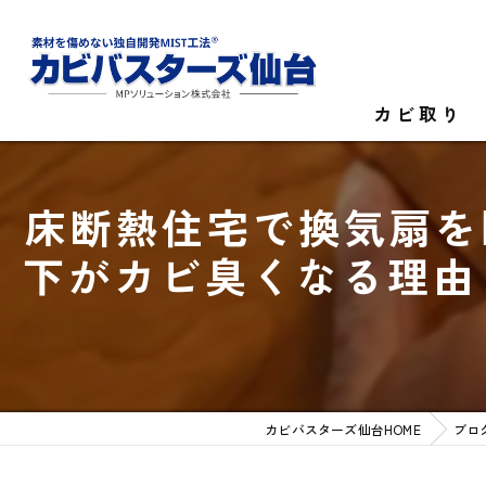
カビ取り
カビ菌検査
床断熱住宅で換気扇を
家庭のカビ取
下がカビ臭くなる理由
施設のカビ取
カビバスターズ仙台HOME
ブロ