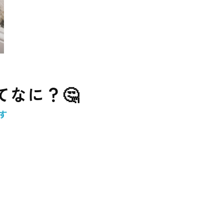
なに？🤔
す