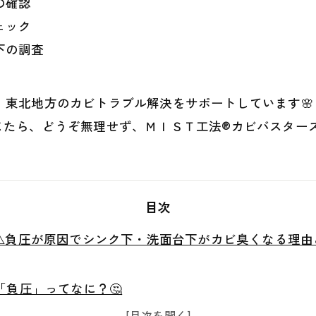
の確認
ェック
下の調査
東北地方のカビトラブル解決をサポートしています🌸
たら、どうぞ無理せず、ＭＩＳＴ工法®カビバスターズ
目次
⚠️負圧が原因でシンク下・洗面台下がカビ臭くなる理
負圧」ってなに？🤔
臭くなりやすいの？🦠