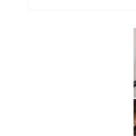
そのニオイ、本当にカビ？🦠見え
カビが育つかどうかは湿気で決まる
換気扇を回すと家の中はどうなる？
壁の中や床下はどうなっている？
カビは原因を突き止めないと再発す