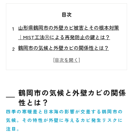
目次
山形県鶴岡市の外壁カビ被害とその根本対策
｜MIST工法Ⓡによる再発防止の鍵とは？
鶴岡市の気候と外壁カビの関係性とは？
外壁カビの主な症状と放置によるリスク
よくある外壁カビ対策とその限界
MIST工法Ⓡによる外壁カビへのアプローチ
施工後の予防と日常管理のポイント
鶴岡市の気候と外壁カビの関係
性とは？
専門家に相談すべきタイミングとは？
四季の寒暖差と日本海の影響が交差する鶴岡市の
まとめ｜鶴岡の風土に合った外壁カビ対策で
気候。その特性が外壁に与えるカビ発生リスクに
安心の住環境を
注目。