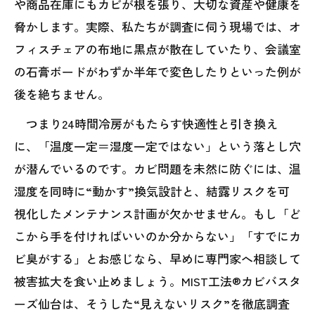
や商品在庫にもカビが根を張り、大切な資産や健康を
脅かします。実際、私たちが調査に伺う現場では、オ
フィスチェアの布地に黒点が散在していたり、会議室
の石膏ボードがわずか半年で変色したりといった例が
後を絶ちません。
つまり24時間冷房がもたらす快適性と引き換え
に、「温度一定＝湿度一定ではない」という落とし穴
が潜んでいるのです。カビ問題を未然に防ぐには、温
湿度を同時に“動かす”換気設計と、結露リスクを可
視化したメンテナンス計画が欠かせません。もし「ど
こから手を付ければいいのか分からない」「すでにカ
ビ臭がする」とお感じなら、早めに専門家へ相談して
被害拡大を食い止めましょう。MIST工法®カビバスタ
ーズ仙台は、そうした“見えないリスク”を徹底調査