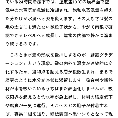
ている24時間冷房下では、温度差10 ℃の境界面で空
気中の水蒸気が急激に冷却され、飽和水蒸気量を超え
た分だけが水滴へと姿を変えます。その大きさは髪の
毛の太さにも満たない微粒子状から、やがて肉眼で確
認できるレベルへと成長し、建物の内部で静かに溜ま
り続けるのです。
このとき水滴の形成を後押しするのが「結露グラデ
ーション」という現象。壁の内外で温度が連続的に変
化するため、飽和点を超える層が複数生まれ、まるで
層雲のように水分が帯状に滞留します。吸音材や断熱
材が水を吸いこめるうちはまだ表面化しませんが、吸
収限界を超えると含水率が急上昇し、材料の強度低下
や腐食が一気に進行。そこへカビの胞子が付着すれ
ば、容易に根を張り、壁紙表面へ黒いシミとなって現