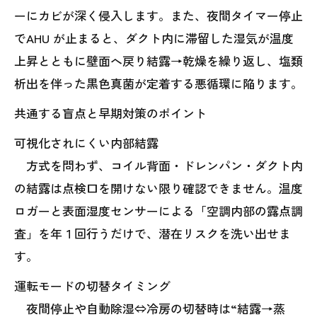
ーにカビが深く侵入します。また、夜間タイマー停止
でAHU が止まると、ダクト内に滞留した湿気が温度
上昇とともに壁面へ戻り結露→乾燥を繰り返し、塩類
析出を伴った黒色真菌が定着する悪循環に陥ります。
共通する盲点と早期対策のポイント
可視化されにくい内部結露
方式を問わず、コイル背面・ドレンパン・ダクト内
の結露は点検口を開けない限り確認できません。温度
ロガーと表面湿度センサーによる「空調内部の露点調
査」を年１回行うだけで、潜在リスクを洗い出せま
す。
運転モードの切替タイミング
夜間停止や自動除湿⇔冷房の切替時は“結露→蒸