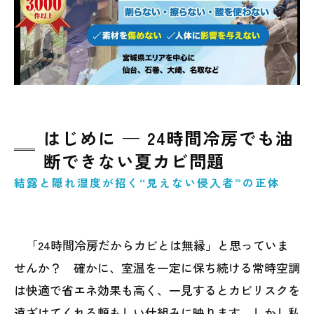
空調方式別に見るカビ発生ポイント（パッケ
ージ／セントラル／AHU）
外気取り入れと換気不足 — 「空気が動かな
い」環境のリスク
人の動線・活動熱・生活水分がもたらす局所
的湿度上昇
はじめに — 24時間冷房でも油
清掃・メンテナンスの盲点 — 見落とされが
断できない夏カビ問題
ちなカビ温床スポット
結露と隠れ湿度が招く“見えない侵入者”の正体
今日からできるセルフチェック＆簡易対策５
選
放置の代償 — 健康被害と設備コスト増大の
「24時間冷房だからカビとは無縁」と思っていま
シナリオ
せんか？ 確かに、室温を一定に保ち続ける常時空調
まとめ — カビを根本解決したいなら専門家
は快適で省エネ効果も高く、一見するとカビリスクを
へ早めの相談を
遠ざけてくれる頼もしい仕組みに映ります。しかし私