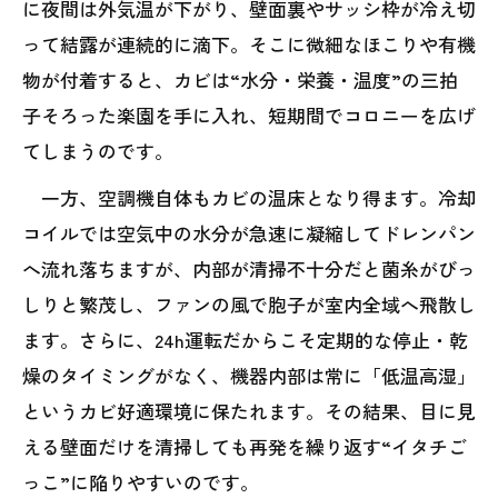
に夜間は外気温が下がり、壁面裏やサッシ枠が冷え切
って結露が連続的に滴下。そこに微細なほこりや有機
物が付着すると、カビは“水分・栄養・温度”の三拍
子そろった楽園を手に入れ、短期間でコロニーを広げ
てしまうのです。
一方、空調機自体もカビの温床となり得ます。冷却
コイルでは空気中の水分が急速に凝縮してドレンパン
へ流れ落ちますが、内部が清掃不十分だと菌糸がびっ
しりと繁茂し、ファンの風で胞子が室内全域へ飛散し
ます。さらに、24h運転だからこそ定期的な停止・乾
燥のタイミングがなく、機器内部は常に「低温高湿」
というカビ好適環境に保たれます。その結果、目に見
える壁面だけを清掃しても再発を繰り返す“イタチご
っこ”に陥りやすいのです。