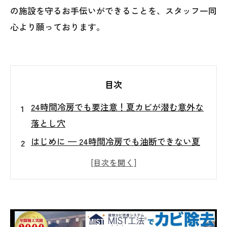
の施設を守るお手伝いができることを、スタッフ一同
心より願っております。
目次
24時間冷房でも要注意！夏カビが潜む意外な
落とし穴
はじめに — 24時間冷房でも油断できない夏
カビ問題
夏カビとは？ 冬カビとの違いと人体への影響
“湿度ギャップ”が招く結露の罠 — 温度差が
生む水滴の正体