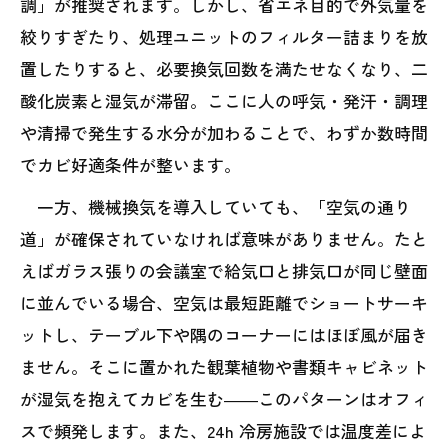
調」が推奨されます。しかし、省エネ目的で外気量を
絞りすぎたり、処理ユニットのフィルター詰まりを放
置したりすると、必要換気回数を満たせなくなり、二
酸化炭素と湿気が滞留。ここに人の呼気・発汗・調理
や清掃で発生する水分が加わることで、わずか数時間
でカビ好適条件が整います。
一方、機械換気を導入していても、「空気の通り
道」が確保されていなければ意味がありません。たと
えばガラス張りの会議室で給気口と排気口が同じ壁面
に並んでいる場合、空気は最短距離でショートサーキ
ットし、テーブル下や隅のコーナーにはほぼ風が届き
ません。そこに置かれた観葉植物や書類キャビネット
が湿気を抱えてカビを生む――このパターンはオフィ
スで頻発します。また、24h 冷房施設では温度差によ