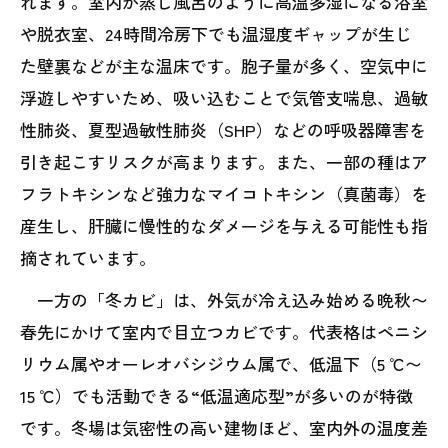
れます。室内が蒸し風呂のように高温多湿になる浴室
や脱衣室、24時間冷房下でも温湿度ギャップが生じ
た壁裏などが主な温床です。胞子量が多く、空気中に
浮遊しやすいため、吸い込むことで気管支喘息、過敏
性肺炎、夏型過敏性肺炎（SHP）などの呼吸器障害を
引き起こすリスクが高まります。また、一部の種はア
フラトキシンなど強力なマイコトキシン（真菌毒）を
産生し、肝臓に慢性的なダメージを与える可能性も指
摘されています。
一方の「冬カビ」は、外気が冷え込み始める晩秋〜
春先にかけて室内で目立つカビです。代表格はペニシ
リウム属やオーレオバシジウム属で、低温下（5 ℃〜
15 ℃）でも活動できる“低温適応型”が多いのが特徴
です。冬場は気密性の高い建物ほど、室内外の温度差