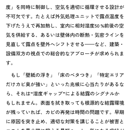
度」を同時に制御し、空気を適切に循環させる設計が
不可欠です。たとえば外気処理ユニットで露点温度を
下げたうえで再加熱し、室内に相対湿度50 %前後の空
気を供給する、あるいは壁体内の断熱・気密ラインを
見直して露点を壁外へシフトさせる——など、建築・
設備双方の視点での総合的なアプローチが求められま
す。
もし「壁紙の浮き」「床のベタつき」「特定エリア
だけカビ臭が強い」といった兆候に心当たりがあるな
ら、それは“湿度ギャップ”による結露のシグナルか
もしれません。表面を拭き取っても根源的な結露環境
が残っていれば、カビの再発は時間の問題です。早期
に原因を突き止め、適切な対策を講じることが被害と