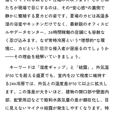
たちが現場で目にするのは、その“安心感”の裏側で
静かに繁殖する夏カビの姿です。夏場のカビは高温多
湿の浴室やキッチンだけでなく、最新鋭のオフィスビ
ルやデータセンター、24時間稼働の店舗にも容赦な
く忍び込みます。なぜ常時冷房という“理想的”な環
境に、カビという厄介な侵入者が居座るのでしょうか
——その理由を紐解いていきましょう。
キーワードは「湿度ギャップ」と「結露」。外気温
が30 ℃を超える盛夏でも、室内を22 ℃程度に維持す
る24h冷房では、外気との温度差が10 ℃以上に拡大し
ます。この落差が大きいほど、建物の開口部や壁面内
部、配管周辺などで飽和水蒸気量の差が顕在化し、目
に見えないマイクロ結露が発生しやすくなります。特