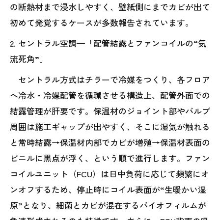
の断熱材まで浸水しやすく、壁紙側にまでカビが出て
初めて発覚するケースが多数報告されています。
2. セントラル空調—「配管結露とファンコイルの“気
流死角”」
セントラル方式はチラーで冷媒をつくり、各フロア
へ冷水・冷媒配管を循環させる構造上、配管外面での
結露管理が肝要です。保温材のジョイント部やバルブ
周囲は施工ギャップが出やすく、そこに湿気が触れる
と常時結露→保温材内部でカビが増殖→保温材表面の
ビニルに黒点が浮く、という順で進行します。ファン
コイルユニット（FCU）は日中負荷に応じて頻繁にオ
ンオフするため、停止時にコイル表面が“生暖かい湿
原”となり、細菌とカビが混在するバイオフィルムが