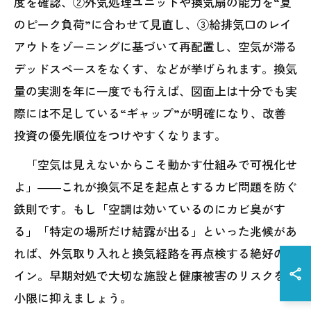
度を確認、②外気処理ユニットや換気扇の能力を“夏
のピーク負荷”に合わせて見直し、③給排気口のレイ
アウトをゾーニングに基づいて再配置し、空気が滞る
デッドスペースをなくす、などが挙げられます。換気
量の実測を年に一度でも行えば、図面上は十分でも実
際には不足している“ギャップ”が明確になり、改善
投資の優先順位をつけやすくなります。
「空気は見えないからこそ動かす仕組みで可視化せ
よ」――これが換気不足を起点とするカビ問題を防ぐ
鉄則です。もし「空調は効いているのにカビ臭がす
る」「特定の場所だけ結露が出る」といった兆候があ
れば、外気取り入れと換気経路を再点検する絶好のサ
イン。早期対処で大切な施設と健康被害のリスクを最
小限に抑えましょう。