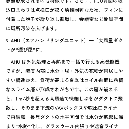
急速形成されるのも特徴です。さらに、FCU背面の吸
込口まわりは点検口が狭く清掃困難なため、フィンに
付着した胞子が繰り返し循環し、会議室など閉鎖空間
に局所汚染を広げます。
3. AHU（エアハンドリングユニット）—「大風量ダク
トが“運び屋”に」
AHU は外気処理と再熱まで一括で行える高機能機
ですが、装置内部に水分・埃・外気の花粉が同居しや
すい構造ゆえ、負荷が高まる夏季はコイル前面に粘稠
なスライム層が形成されがちです。この層が崩れる
と、1 m/秒を超える高風速で微細しぶきがダクトに飛
散し、そのまま下流のVAVボックスや吹出口ライナー
で再結露。長尺ダクトの水平区間では水分が底部に溜
まり“水路”化し、グラスウール内張りや遮音ライナ