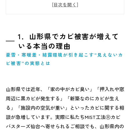
1．山形県でカビ被害が増えている本当の理
由
2．見えないカビが危険｜空気中に浮遊する
菌の恐ろしさ
1．山形県でカビ被害が増えて
3．落下菌検査とは？室内の菌を「見える
いる本当の理由
化」する調査方法
豪雪・寒暖差・結露環境が引き起こす“見えないカ
4．山形県で実際に多いカビ発生箇所と原因
ビ被害”の実態とは
5．市販のカビ取りでは解決できない理由
6．MIST工法Ⓡカビバスターズ仙台の菌検
山形県では近年、「家の中がカビ臭い」「押入れや窓
査・除カビ施工とは
周辺に黒カビが発生する」「新築なのにカビが生え
7．山形県で住まいと施設をカビから守るた
る」「施設内の空気が重い」といったカビに関する相
めに必要な予防対策
談が急増しています。実際に私たちMIST工法Ⓡカビ
バスターズ仙台へ寄せられるご相談でも、山形県内の